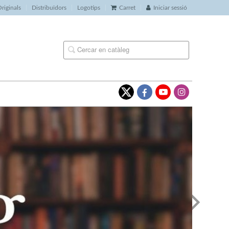
riginals
Distribuïdors
Logotips
Carret
Iniciar sessió