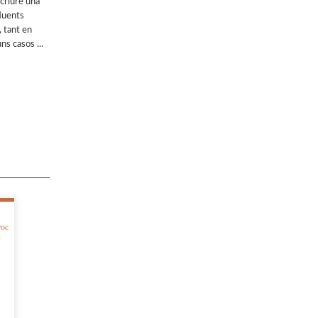
scriure una
fluents
 tant en
ns casos ...