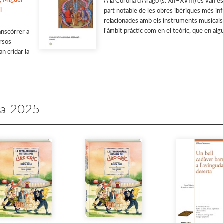
, Miguel
A la Corona d'Aragó (s. XII–XVIII) es van e
i
part notable de les obres ibèriques més in
relacionades amb els instruments musicals,
l'àmbit pràctic com en el teòric, que en algu
anscórrer a
ersos
n cridar la
ia 2025