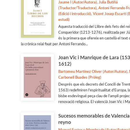
Jaume I (Autor/Autora), Julia Butiñá
(Traductor/Traductora), Antoni Ferrando F
(Edició i introducció), Vicent Josep Escartí (E
estudi)
Aquesta traducció del Llibre dels fets del re
Conqueridor (1213-1276), realitzada per Júl
és la primera que ofereix en castellà el text
la crònica reial fixat per Antoni Ferrando...
Joan Vic i Manrique de Lara (15
1612)
Bartomeu Martínez Oliver (Autor/Autora),
Carbonell Buades (Pròleg)
Després que els decrets del Concili de Tren
1563) redefiniren l'espiritualitat d'Europa, la
bisbe esdevingué peça clau de l'ampli projec
renovació religiosa. El valencià Joan Vic i Man
Sucesos memorables de Valencia
reyno