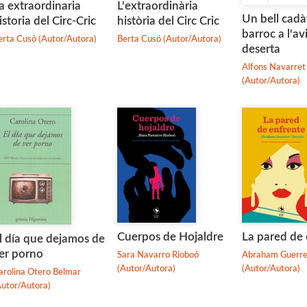
a extraordinaria
L'extraordinària
Un bell cadà
istoria del Circ-Cric
història del Circ Cric
barroc a l'a
erta Cusó (Autor/Autora)
Berta Cusó (Autor/Autora)
deserta
Alfons Navarret
(Autor/Autora)
Cuerpos de Hojaldre
La pared de 
l día que dejamos de
er porno
Sara Navarro Rioboó
Abraham Guerre
(Autor/Autora)
(Autor/Autora)
arolina Otero Belmar
Autor/Autora)