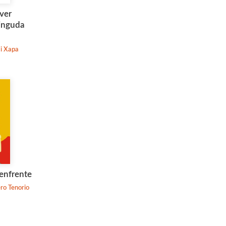
ver
vinguda
 i Xapa
enfrente
ro Tenorio