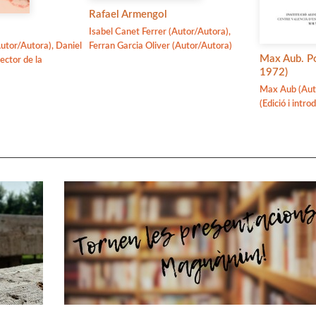
Rafael Armengol
Isabel Canet Ferrer (Autor/Autora),
utor/Autora), Daniel
Ferran Garcia Oliver (Autor/Autora)
Max Aub. P
ector de la
1972)
Max Aub (Aut
(Edició i intro