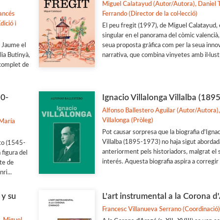
Miguel Calatayud (Autor/Autora), Daniel
rancés
Ferrando (Director de la col·lecció)
dició i
El peu fregit (1997), de Miguel Calatayud,
singular en el panorama del còmic valencià, 
i Jaume el
seua proposta gràfica com per la seua inno
ia Butinyà,
narrativa, que combina vinyetes amb il·lustr
 complet de
30-
Ignacio Villalonga Villalba (189
Alfonso Ballestero Aguilar (Autor/Autora)
Villalonga (Pròleg)
 María
Pot causar sorpresa que la biografia d'Ignac
Villalba (1895-1973) no haja sigut abordad
to (1545-
anteriorment pels historiadors, malgrat el 
 figura del
interés. Aquesta biografia aspira a corregir 
te de
ri...
 y su
L'art instrumental a la Corona d
Francesc Villanueva Serrano (Coordinació)