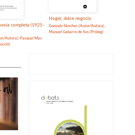
Josep 
Hogar, dulce negocio
2000)
oesía completa (1925-
Gonzalo Sánchez (Autor/Autora),
Josep I
Manuel Gabarre de Sus (Pròleg)
(Introdu
or/Autora), Pasqual Mas
ducció)