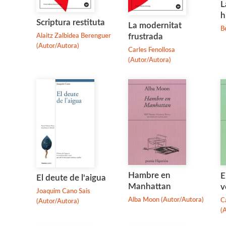
L
h
Scriptura restituta
La modernitat
B
frustrada
Alaitz Zalbidea Berenguer
(Autor/Autora)
Carles Fenollosa
(Autor/Autora)
Hambre en
E
El deute de l'aigua
Manhattan
v
Joaquim Cano Sais
Alba Moon (Autor/Autora)
C
(Autor/Autora)
(