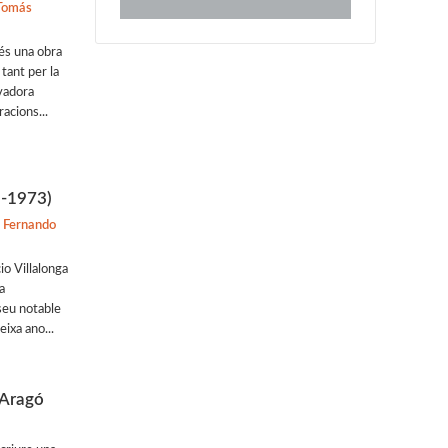
 Tomás
 és una obra
tant per la
vadora
acions...
5-1973)
, Fernando
io Villalonga
a
seu notable
eixa ano...
'Aragó