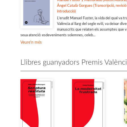
Manuel Fuster y Membrado (Autor/Autora)
Ángel Català Gorgues (Transcripció, revisió 
introducció)
L'erudit Manuel Fuster, la vida del qual va tr
València al llarg del segle xviii, va deixar div
manuscrits que relaten els assumptes que va
seua atenció: esdeveniments solemnes, celeb...
Veure'n més
Llibres guanyadors Premis Valènc