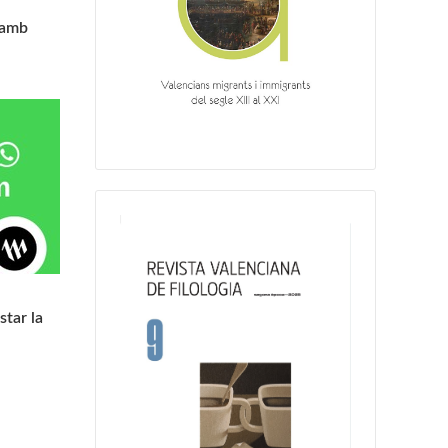
 amb
tar la