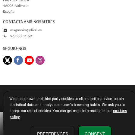
46003
València
España
CONTACTA AMB NOSALTRES
magnanim@dival.es
96 388 31 69
SEGUIU-NOS
© 2026, Diputació de València
We use our own and third party cookies to offer a better service, obtain
Avís legal
Política de cookies
Política de privacitat
statistical data and analyze our user's browsing habits. We ask you to
Condicions de compra
Diputació de València
accept our use of cookies. You can get more information in our
cookies
policy
.
PREFERENCES
CONSENT