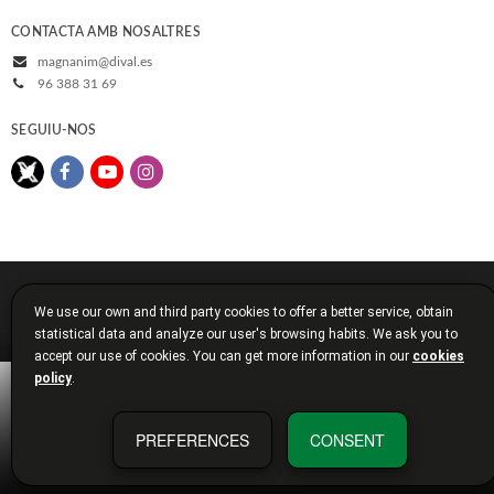
CONTACTA AMB NOSALTRES
magnanim@dival.es
96 388 31 69
SEGUIU-NOS
© 2026, Diputació de València
We use our own and third party cookies to offer a better service, obtain
Avís legal
Política de cookies
Política de privacitat
statistical data and analyze our user's browsing habits. We ask you to
Condicions de compra
Diputació de València
accept our use of cookies. You can get more information in our
cookies
policy
.
PREFERENCES
CONSENT