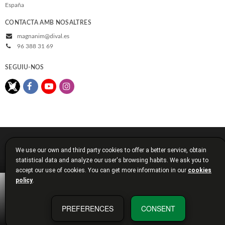
España
CONTACTA AMB NOSALTRES
magnanim@dival.es
96 388 31 69
SEGUIU-NOS
© 2026, Diputació de València
We use our own and third party cookies to offer a better service, obtain
Avís legal
Política de cookies
Política de privacitat
statistical data and analyze our user's browsing habits. We ask you to
Condicions de compra
Diputació de València
accept our use of cookies. You can get more information in our
cookies
policy
.
PREFERENCES
CONSENT