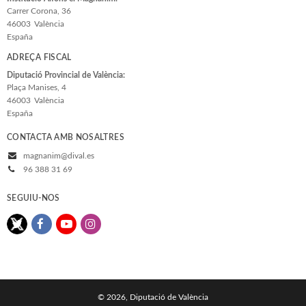
Carrer Corona, 36
46003
València
España
ADREÇA FISCAL
Diputació Provincial de València:
Plaça Manises, 4
46003
València
España
CONTACTA AMB NOSALTRES
magnanim@dival.es
96 388 31 69
SEGUIU-NOS
© 2026, Diputació de València