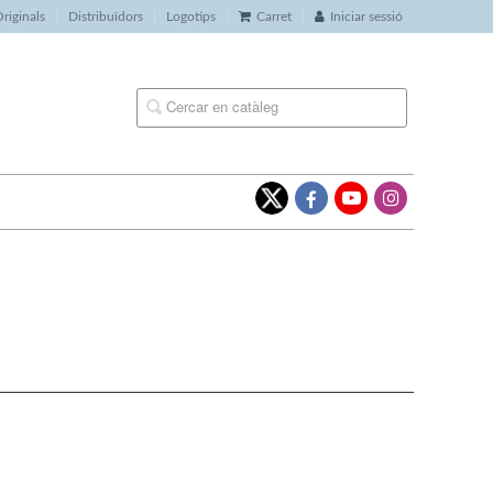
riginals
Distribuïdors
Logotips
Carret
Iniciar sessió