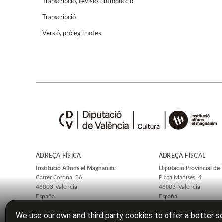
Transcripció, revisió i introducció
Transcripció
Versió, pròleg i notes
ADREÇA FÍSICA
ADREÇA FISCAL
Institució Alfons el Magnànim:
Diputació Provincial de 
Carrer Corona, 36
Plaça Manises, 4
46003
València
46003
València
España
España
We use our own and third party cookies to offer a better se