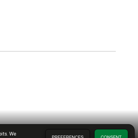
bits. We
PREFERENCES
CONSENT