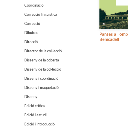
Coordinació
Correcció lingüistica
Correcció
Dibuixos
Panses a l'omb
Benicadell
Direcció
Director de la col·lecció
Disseny de la coberta
Disseny de la col·lecció
Disseny i coordinació
Disseny i maquetació
Disseny
Edició crítica
Edició i estudi
Edició i introducció