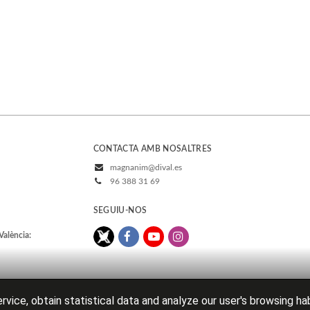
CONTACTA AMB NOSALTRES
magnanim@dival.es
96 388 31 69
SEGUIU-NOS
València:
rvice, obtain statistical data and analyze our user's browsing ha