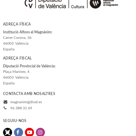
ADREÇA FÍSICA
Institució Alfons el Magnànim:
Carrer Corona, 36
46003
València
España
ADREÇA FISCAL
Diputació Provincial de València:
Plaça Manises, 4
46003
València
España
CONTACTA AMB NOSALTRES
magnanim@dival.es
96 388 31 69
SEGUIU-NOS