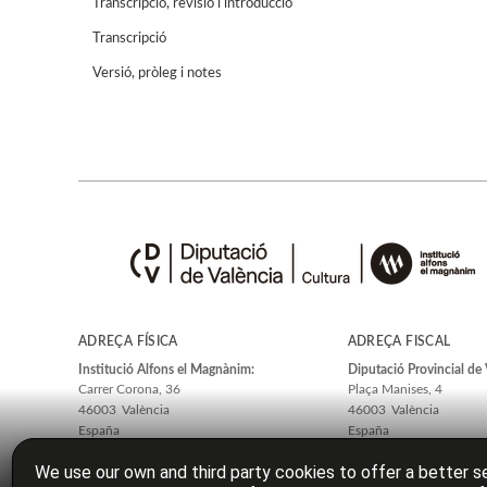
Transcripció, revisió i introducció
Transcripció
Versió, pròleg i notes
ADREÇA FÍSICA
ADREÇA FISCAL
Institució Alfons el Magnànim:
Diputació Provincial de 
Carrer Corona, 36
Plaça Manises, 4
46003
València
46003
València
España
España
We use our own and third party cookies to offer a better se