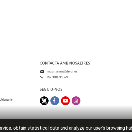
CONTACTA AMB NOSALTRES
magnanim@dival.es
96 388 31 69
SEGUIU-NOS
València:
rvice, obtain statistical data and analyze our user's browsing ha