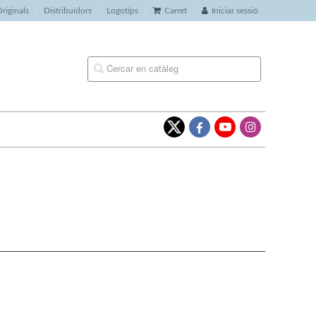
riginals
Distribuïdors
Logotips
Carret
Iniciar sessió