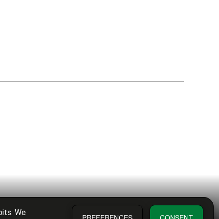
bits. We
PREFERENCES
CONSENT