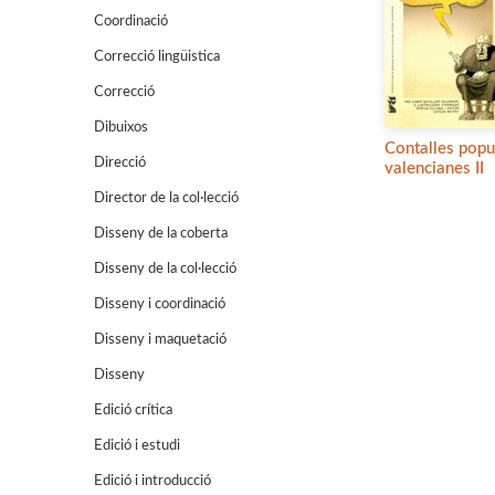
Coordinació
Correcció lingüistica
Correcció
Dibuixos
Contalles popu
Direcció
valencianes II
Director de la col·lecció
Disseny de la coberta
Disseny de la col·lecció
Disseny i coordinació
Disseny i maquetació
Disseny
Edició crítica
Edició i estudi
Edició i introducció