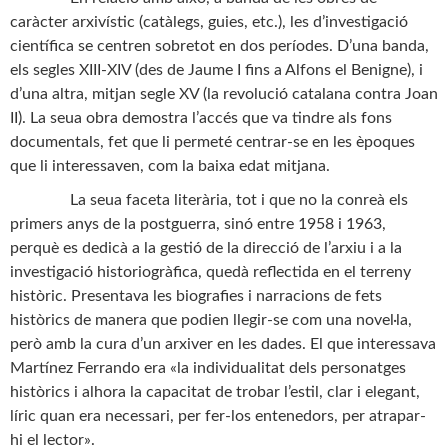
caràcter arxivístic (catàlegs, guies, etc.), les d’investigació
científica se centren sobretot en dos períodes. D’una banda,
els segles XIII-XIV (des de Jaume I fins a Alfons el Benigne), i
d’una altra, mitjan segle XV (la revolució catalana contra Joan
II). La seua obra demostra l’accés que va tindre als fons
documentals, fet que li permeté centrar-se en les èpoques
que li interessaven, com la baixa edat mitjana.
La seua faceta literària, tot i que no la conreà els
primers anys de la postguerra, sinó entre 1958 i 1963,
perquè es dedicà a la gestió de la direcció de l’arxiu i a la
investigació historiogràfica, quedà reflectida en el terreny
històric. Presentava les biografies i narracions de fets
històrics de manera que podien llegir-se com una novel·la,
però amb la cura d’un arxiver en les dades. El que interessava
Martínez Ferrando era «la individualitat dels personatges
històrics i alhora la capacitat de trobar l’estil, clar i elegant,
líric quan era necessari, per fer-los entenedors, per atrapar-
hi el lector».