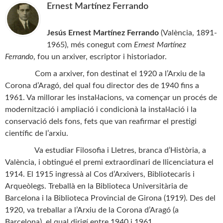
Ernest Martínez Ferrando
Jesús Ernest Martínez Ferrando
(València, 1891-
1965), més conegut com
Ernest Martínez
Ferrando
, fou un arxiver, escriptor i historiador.
Com a arxiver, fon destinat el 1920 a l’Arxiu de la
Corona d’Aragó, del qual fou director des de 1940 fins a
1961. Va millorar les instal·lacions, va començar un procés de
modernització i ampliació i condicionà la instal·lació i la
conservació dels fons, fets que van reafirmar el prestigi
científic de l’arxiu.
Va estudiar Filosofia i Lletres, branca d’Història, a
València, i obtingué el premi extraordinari de llicenciatura el
1914. El 1915 ingressà al Cos d’Arxivers, Bibliotecaris i
Arqueòlegs. Treballà en la Biblioteca Universitària de
Barcelona i la Biblioteca Provincial de Girona (1919). Des del
1920, va treballar a l’Arxiu de la Corona d’Aragó (a
Barcelona), el qual dirigí entre 1940 i 1961.