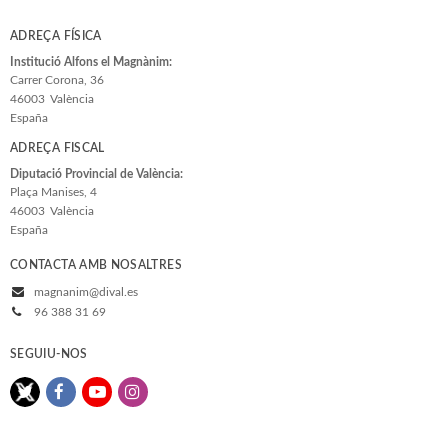
ADREÇA FÍSICA
Institució Alfons el Magnànim:
Carrer Corona, 36
46003
València
España
ADREÇA FISCAL
Diputació Provincial de València:
Plaça Manises, 4
46003
València
España
CONTACTA AMB NOSALTRES
magnanim@dival.es
96 388 31 69
SEGUIU-NOS