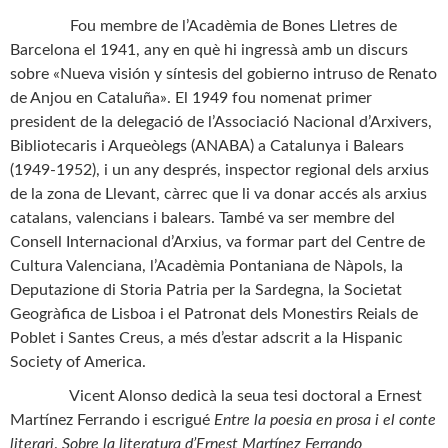
Fou membre de l’Acadèmia de Bones Lletres de
Barcelona el 1941, any en què hi ingressà amb un discurs
sobre «Nueva visión y síntesis del gobierno intruso de Renato
de Anjou en Cataluña». El 1949 fou nomenat primer
president de la delegació de l’Associació Nacional d’Arxivers,
Bibliotecaris i Arqueòlegs (ANABA) a Catalunya i Balears
(1949-1952), i un any després, inspector regional dels arxius
de la zona de Llevant, càrrec que li va donar accés als arxius
catalans, valencians i balears. També va ser membre del
Consell Internacional d’Arxius, va formar part del Centre de
Cultura Valenciana, l’Acadèmia Pontaniana de Nàpols, la
Deputazione di Storia Patria per la Sardegna, la Societat
Geogràfica de Lisboa i el Patronat dels Monestirs Reials de
Poblet i Santes Creus, a més d’estar adscrit a la Hispanic
Society of America.
Vicent Alonso dedicà la seua tesi doctoral a Ernest
Martínez Ferrando i escrigué
Entre la poesia en prosa i el conte
literari
.
Sobre la literatura d’Ernest Martínez Ferrando