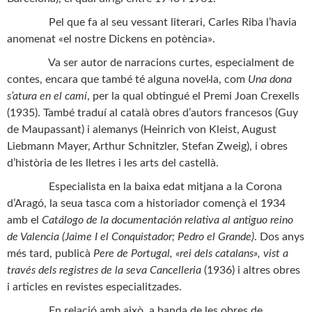
Pel que fa al seu vessant literari, Carles Riba l’havia
anomenat «el nostre Dickens en potència».
Va ser autor de narracions curtes, especialment de
contes, encara que també té alguna novel·la, com
Una dona
s’atura en el camí
, per la qual obtingué el Premi Joan Crexells
(1935). També traduí al català obres d’autors francesos (Guy
de Maupassant) i alemanys (Heinrich von Kleist, August
Liebmann Mayer, Arthur Schnitzler, Stefan Zweig), i obres
d’història de les lletres i les arts del castellà.
Especialista en la baixa edat mitjana a la Corona
d’Aragó, la seua tasca com a historiador començà el 1934
amb el
Catálogo de la documentación relativa al antiguo reino
de Valencia (Jaime I el Conquistador; Pedro el Grande)
. Dos anys
més tard, publicà
Pere de Portugal, «rei dels catalans», vist a
través dels registres de la seva Cancelleria
(1936) i altres obres
i articles en revistes especialitzades.
En relació amb això, a banda de les obres de