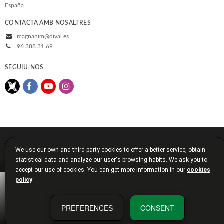
España
CONTACTA AMB NOSALTRES
magnanim@dival.es
96 388 31 69
SEGUIU-NOS
© 2026, Diputació de València
We use our own and third party cookies to offer a better service, obtain
Avís legal
Política de cookies
Política de privacitat
statistical data and analyze our user's browsing habits. We ask you to
Condicions de compra
Diputació de València
accept our use of cookies. You can get more information in our
cookies
policy
.
PREFERENCES
CONSENT