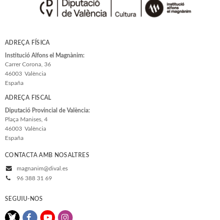
ADREÇA FÍSICA
Institució Alfons el Magnànim:
Carrer Corona, 36
46003
València
España
ADREÇA FISCAL
Diputació Provincial de València:
Plaça Manises, 4
46003
València
España
CONTACTA AMB NOSALTRES
magnanim@dival.es
96 388 31 69
SEGUIU-NOS