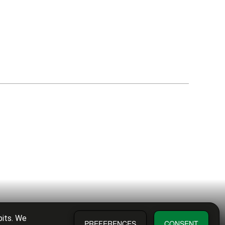
bits. We
PREFERENCES
CONSENT