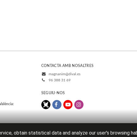
CONTACTA AMB NOSALTRES
magnanim@dival.es
96 388 31 69
SEGUIU-NOS
València:
rvice, obtain statistical data and analyze our user's browsing ha