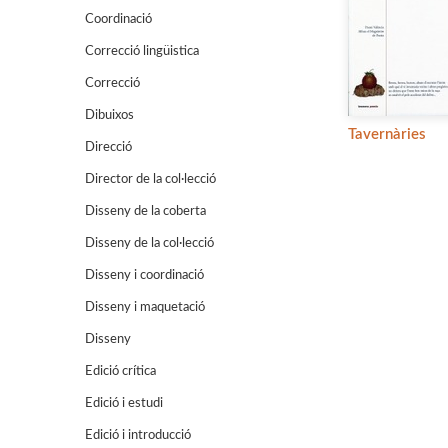
Coordinació
Correcció lingüistica
Correcció
Dibuixos
Tavernàries
Direcció
Director de la col·lecció
Disseny de la coberta
Disseny de la col·lecció
Disseny i coordinació
Disseny i maquetació
Disseny
Edició crítica
Edició i estudi
Edició i introducció