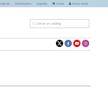
riginals
Distribuïdors
Logotips
Carret
Iniciar sessió