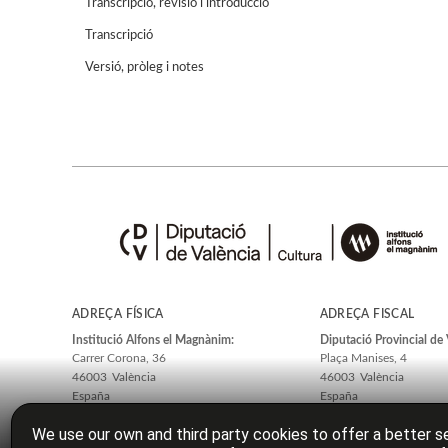
Transcripció, revisió i introducció
Transcripció
Versió, pròleg i notes
ADREÇA FÍSICA
ADREÇA FISCAL
Institució Alfons el Magnànim:
Diputació Provincial de 
Carrer Corona, 36
Plaça Manises, 4
46003
València
46003
València
España
España
We use our own and third party cookies to offer a better se