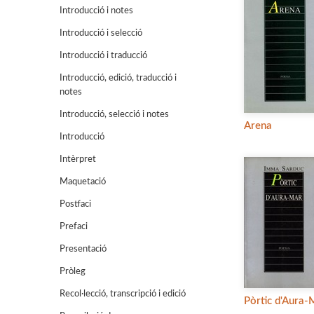
Introducció i notes
Introducció i selecció
Introducció i traducció
Introducció, edició, traducció i
notes
Introducció, selecció i notes
Arena
Introducció
Intèrpret
Maquetació
Postfaci
Prefaci
Presentació
Pròleg
Recol·lecció, transcripció i edició
Pòrtic d'Aura-