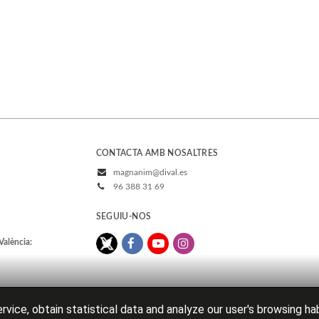
CONTACTA AMB NOSALTRES
magnanim@dival.es
96 388 31 69
SEGUIU-NOS
València:
rvice, obtain statistical data and analyze our user's browsing ha