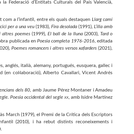
a la Federació d’Entitats Culturals del País Valencià,
t com a l’infantil, entre els quals destaquen
Llarg camí
cici per a una veu
(1983),
Fira desolada
(1991),
L’illa amb
 i altres poemes
(1999),
El ball de la lluna
(2003),
Tard o
’obra publicada en
Poesia completa 1976-2016
, editada
020),
Poemes romancers i altres versos xafarders
(2021),
, anglés, italià, alemany, portugués, eusquera, gallec i
d (en col·laboració), Alberto Cavallari, Vicent Andrés
encians dels 80
,
amb Jaume Pérez Montaner i Amadeu
gle. Poesia occidental del segle
xx
,
amb Isidre Martínez
iàs March (1979), el Premi de la Crítica dels Escriptors
fantil (2010), i ha rebut distints reconeixements i
.