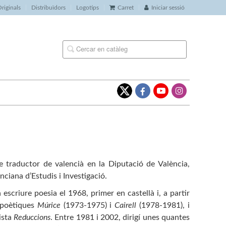
riginals
Distribuïdors
Logotips
Carret
Iniciar sessió
e traductor de valencià en la Diputació de València,
nciana d’Estudis i Investigació.
criure poesia el 1968, primer en castellà i, a partir
s poètiques
Múrice
(1973-1975) i
Cairell
(1978-1981), i
ista
Reduccions
. Entre 1981 i 2002, dirigí unes quantes