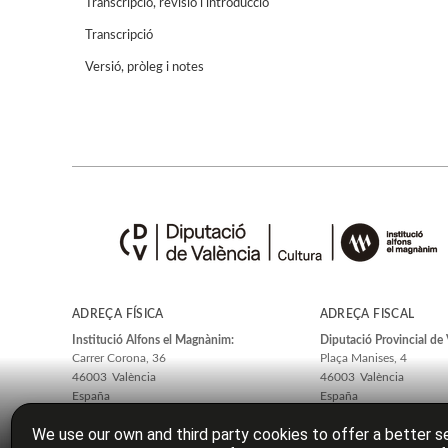
Transcripció, revisió i introducció
Transcripció
Versió, pròleg i notes
ADREÇA FÍSICA
ADREÇA FISCAL
Institució Alfons el Magnànim:
Diputació Provincial de 
Carrer Corona, 36
Plaça Manises, 4
46003
València
46003
València
España
España
We use our own and third party cookies to offer a better se