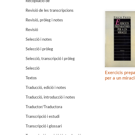
Recopilació de
Revisió de les transcripcions
Revisió, pròleg i notes
Revisió
Selecció i notes
Selecció i pròleg
Selecció, transcripció i pròleg
Selecció
Exercicis prep
per a un mirac
Textos
Traducció, edició i notes
Traducció, introducció i notes
Traductor/Traductora
Transcripció i estudi
Transcripció i glossari