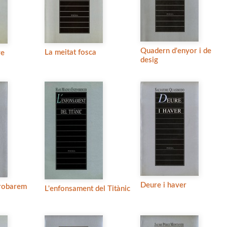
Quadern d'enyor i de
La meitat fosca
ve
desig
Deure i haver
trobarem
L'enfonsament del Titànic