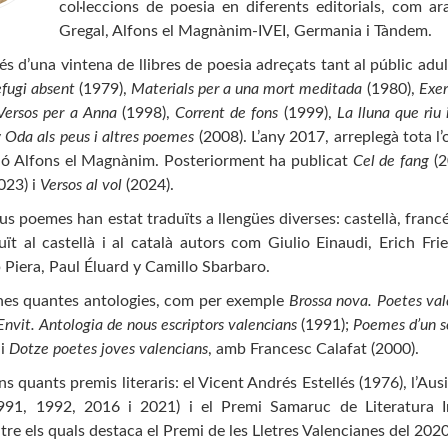
col·leccions de poesia en diferents editorials, com ar
Gregal, Alfons el Magnànim-IVEI, Germania i Tàndem.
s d’una vintena de llibres de poesia adreçats tant al públic adul
fugi absent
(1979),
Materials per a una mort meditada
(1980),
Exer
Versos per a Anna
(1998),
Corrent de fons
(1999),
La lluna que riu
y
Oda als peus i altres poemes
(2008). L’any 2017, arreplegà tota l
ució Alfons el Magnànim. Posteriorment ha publicat
Cel de fang
(2
023) i
Versos al vol
(2024).
us poemes han estat traduïts a llengües diverses: castellà, francés
ït al castellà i al català autors com Giulio Einaudi, Erich Frie
p Piera, Paul Éluard y Camillo Sbarbaro.
nes quantes antologies, com per exemple
Brossa nova. Poetes val
Envit. Antologia de nous escriptors valencians
(1991);
Poemes d’un se
 i
Dotze poetes joves valencians
,
amb Francesc Calafat (2000).
s quants premis literaris: el Vicent Andrés Estellés (1976), l’Aus
991, 1992, 2016 i 2021) i el Premi Samaruc de Literatura In
ntre els quals destaca el Premi de les Lletres Valencianes del 2020