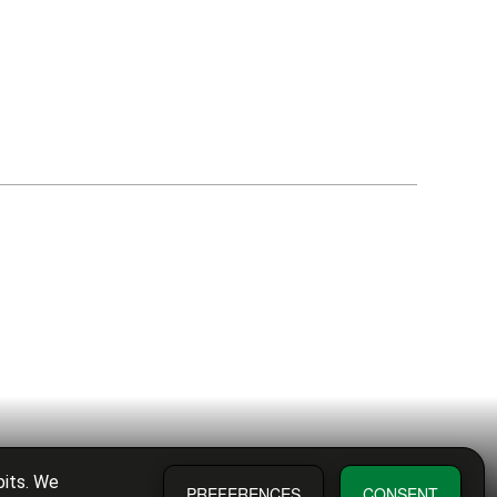
bits. We
PREFERENCES
CONSENT