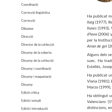
Coordinació
Correcció lingüistica
Ha publicat mé
Correcció
llarg
(1977),
Re
llunes
(1993),
Dibuixos
d’hora
(2006) 
Direcció
per la Instit
Director de la col·lecció
Arran de gel
(2
Disseny de la coberta
Alguns dels se
suec. Ha tradu
Disseny de la col·lecció
Estellés, Jose
Disseny i coordinació
Ha publicat u
Disseny i maquetació
Viana (1981);
Disseny
Marzo (1999),
Edició crítica
Ha obtingut un
Edició i estudi
Valencians (1
distincions, e
Edició i introducció