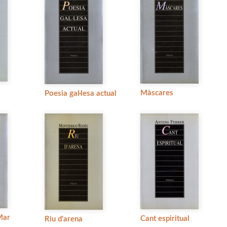
Màscares
Poesia gal·lesa actual
Mar
Cant espiritual
Riu d'arena