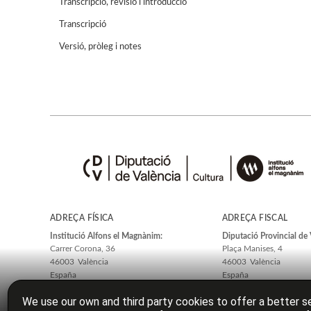
Transcripció, revisió i introducció
Transcripció
Versió, pròleg i notes
ADREÇA FÍSICA
ADREÇA FISCAL
Institució Alfons el Magnànim:
Diputació Provincial de 
Carrer Corona, 36
Plaça Manises, 4
46003
València
46003
València
España
España
We use our own and third party cookies to offer a better se