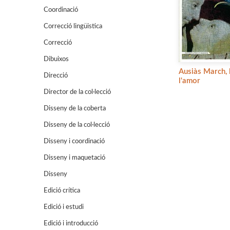
Coordinació
Correcció lingüistica
Correcció
Dibuixos
Ausiàs March, 
Direcció
l'amor
Director de la col·lecció
Disseny de la coberta
Disseny de la col·lecció
Disseny i coordinació
Disseny i maquetació
Disseny
Edició crítica
Edició i estudi
Edició i introducció