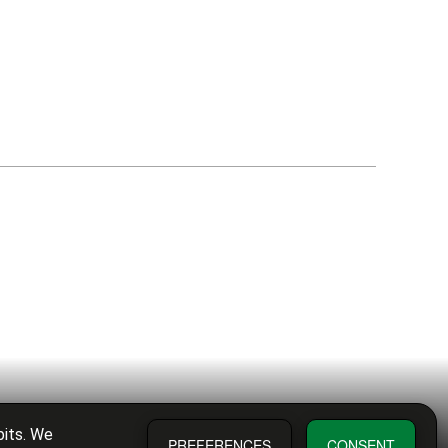
bits. We
PREFERENCES
CONSENT