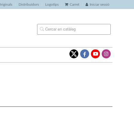
riginals
Distribuïdors
Logotips
Carret
Iniciar sessió