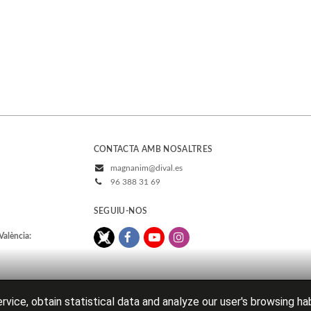
CONTACTA AMB NOSALTRES
magnanim@dival.es
96 388 31 69
SEGUIU-NOS
València:
rvice, obtain statistical data and analyze our user's browsing ha