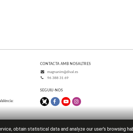
CONTACTA AMB NOSALTRES
magnanim@dival.es
96 388 31 69
SEGUIU-NOS
València:
rvice, obtain statistical data and analyze our user's browsing ha