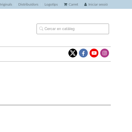
riginals
Distribuïdors
Logotips
Carret
Iniciar sessió