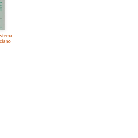
istema
nciano