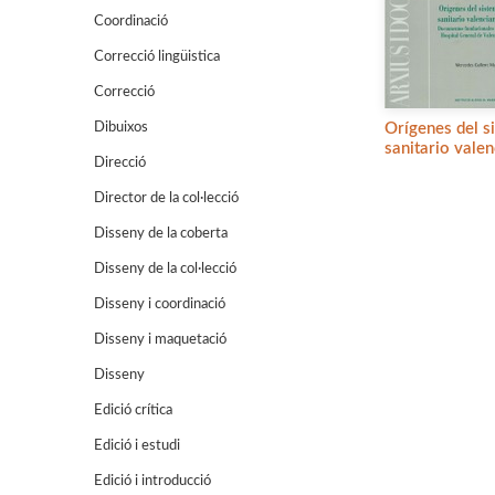
Coordinació
Correcció lingüistica
Correcció
Dibuixos
Orígenes del s
sanitario vale
Direcció
Director de la col·lecció
Disseny de la coberta
Disseny de la col·lecció
Disseny i coordinació
Disseny i maquetació
Disseny
Edició crítica
Edició i estudi
Edició i introducció