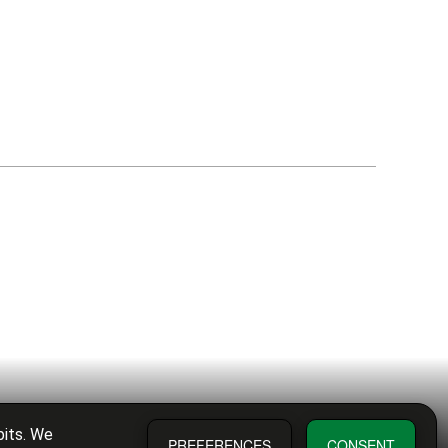
bits. We
PREFERENCES
CONSENT