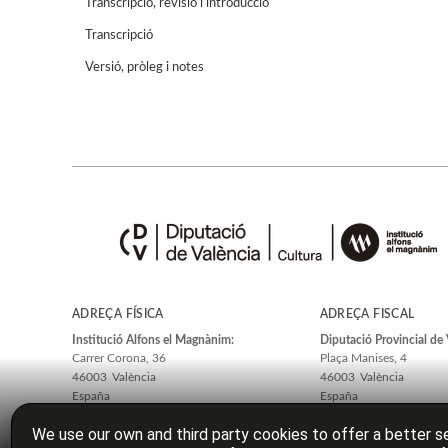
Transcripció, revisió i introducció
Transcripció
Versió, pròleg i notes
ADREÇA FÍSICA
ADREÇA FISCAL
Institució Alfons el Magnànim:
Diputació Provincial de 
Carrer Corona, 36
Plaça Manises, 4
46003
València
46003
València
España
España
We use our own and third party cookies to offer a better se