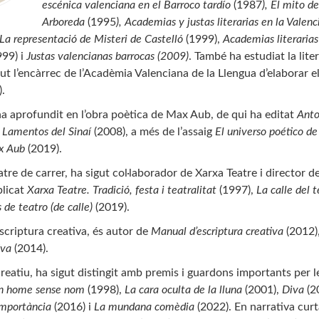
escénica valenciana en el Barroco tardío
(1987
), El mito d
Arboreda
(1995
), Academias y justas literarias en la Valen
La representació de Misteri de Castelló
(1999),
Academias literarias
999) i
Justas valencianas barrocas (2009)
. També ha estudiat la lit
but l’encàrrec de l’Acadèmia Valenciana de la Llengua d’elaborar 
.
a aprofundit en l’obra poètica de Max Aub, de qui ha editat
Anto
i
Lamentos del Sinaí
(2008), a més de l’assaig
El universo poético 
ax Aub
(2019).
atre de carrer, ha sigut col·laborador de Xarxa Teatre i director d
blicat
Xarxa Teatre. Tradició, festa i teatralitat
(1997),
La calle del t
 de teatro (de calle)
(2019).
escriptura creativa, és autor de
Manual d’escriptura creativa
(2012)
iva
(2014).
creatiu, ha sigut distingit amb premis i guardons importants per l
un home sense nom
(1998),
La cara oculta de la lluna
(2001),
Diva
(2
importància
(2016) i
La mundana comèdia
(2022). En narrativa cur