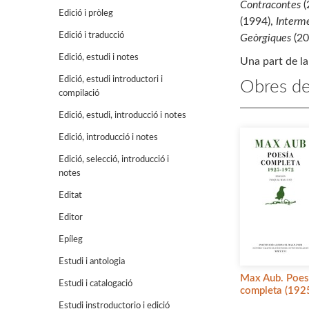
Contracontes
(
Edició i pròleg
(1994),
Interm
Edició i traducció
Geòrgiques
(20
Edició, estudi i notes
Una part de la 
Edició, estudi introductori i
Obres de
compilació
Edició, estudi, introducció i notes
Edició, introducció i notes
Edició, selecció, introducció i
notes
Editat
Editor
Epíleg
Estudi i antologia
Max Aub. Poes
Estudi i catalogació
completa (192
Estudi instroductorio i edició