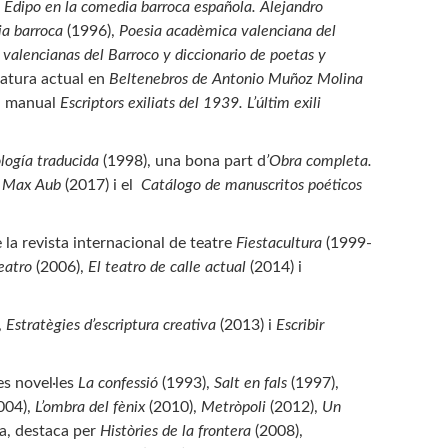
e Edipo en la comedia barroca española. Alejandro
cia barroca
(1996),
Poesia acadèmica valenciana del
 valencianas del Barroco y diccionario de poetas y
eratura actual en
Beltenebros de Antonio Muñoz Molina
el manual
Escriptors exiliats del 1939. L’últim exili
logía traducida
(1998), una bona part d
’Obra completa.
de Max Aub
(2017) i el
Catálogo de manuscritos poéticos
e la revista internacional de teatre
Fiestacultura
(1999-
eatro
(2006),
El teatro de calle actual
(2014) i
,
Estratègies d’escriptura creativa
(2013) i
Escribir
es novel·les
La confessió
(1993),
Salt en fals
(1997),
004),
L’ombra del fènix
(2010),
Metròpoli
(2012),
Un
ta, destaca per
Històries de la frontera
(2008),