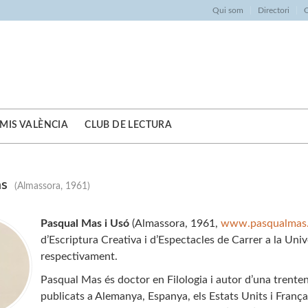
Qui som
Directori
O
MIS VALÈNCIA
CLUB DE LECTURA
as
(Almassora, 1961)
Pasqual Mas i Usó
(Almassora, 1961,
www.pasqualmas.
d’Escriptura Creativa i d’Espectacles de Carrer a la Unive
respectivament.
Pasqual Mas és doctor en Filologia i autor d’una trentena
publicats a Alemanya, Espanya, els Estats Units i Franç