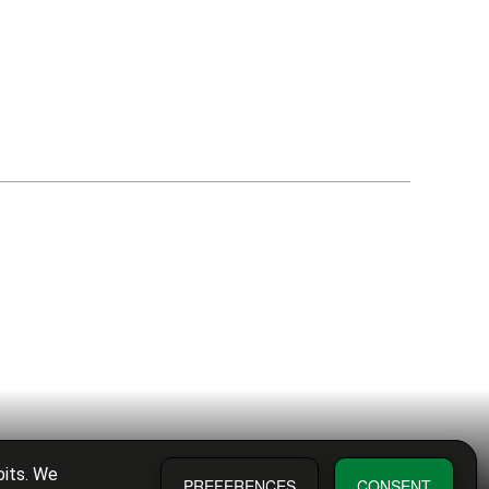
bits. We
PREFERENCES
CONSENT