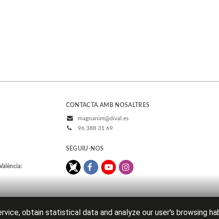
CONTACTA AMB NOSALTRES
magnanim@dival.es
96 388 31 69
SEGUIU-NOS
València:
rvice, obtain statistical data and analyze our user's browsing ha