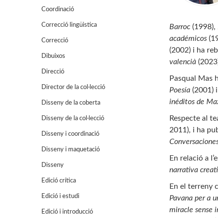
Coordinació
Correcció lingüistica
Barroc
(1998),
académicos
(1
Correcció
(2002) i ha re
Dibuixos
valencià
(2023)
Direcció
Pasqual Mas h
Director de la col·lecció
Poesía
(2001) 
inéditos de M
Disseny de la coberta
Respecte al te
Disseny de la col·lecció
2011), i ha pu
Disseny i coordinació
Conversaciones
Disseny i maquetació
En relació a l’
Disseny
narrativa creat
Edició crítica
En el terreny 
Edició i estudi
Pavana per a 
miracle sense 
Edició i introducció