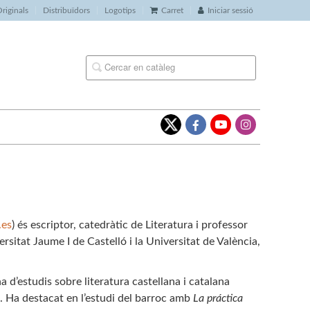
riginals
Distribuïdors
Logotips
Carret
Iniciar sessió
es
) és escriptor, catedràtic de Literatura i professor
rsitat Jaume I de Castelló i la Universitat de València,
 d’estudis sobre literatura castellana i catalana
a. Ha destacat en l’estudi del barroc amb
La práctica