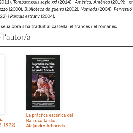
2011),
Tombatossals segle xxi
(2014) i
Amèrica, Amèrica
(2019); i e
ezzo
(2000),
Biblioteca de guerra
(2002),
Nòmada
(2004),
Perversió 
22) i
Paradís estrany
(2024).
seua obra s’ha traduït al castellà, el francés i el romanés.
 l'autor/a
La práctica escénica del
ía
Barroco tardío:
5-1972)
Alejandro Arboreda