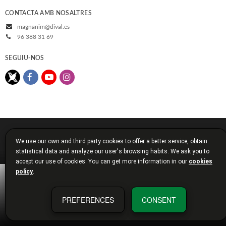
CONTACTA AMB NOSALTRES
magnanim@dival.es
96 388 31 69
SEGUIU-NOS
© 2026, Diputació de València
We use our own and third party cookies to offer a better service, obtain
Avís legal
Política de cookies
Política de privacitat
statistical data and analyze our user's browsing habits. We ask you to
Condicions de compra
Diputació de València
accept our use of cookies. You can get more information in our
cookies
policy
.
PREFERENCES
CONSENT