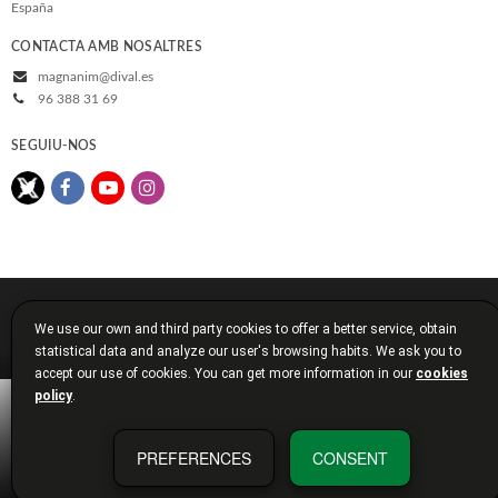
España
CONTACTA AMB NOSALTRES
magnanim@dival.es
96 388 31 69
SEGUIU-NOS
© 2026, Diputació de València
We use our own and third party cookies to offer a better service, obtain
Avís legal
Política de cookies
Política de privacitat
statistical data and analyze our user's browsing habits. We ask you to
Condicions de compra
Diputació de València
accept our use of cookies. You can get more information in our
cookies
policy
.
PREFERENCES
CONSENT