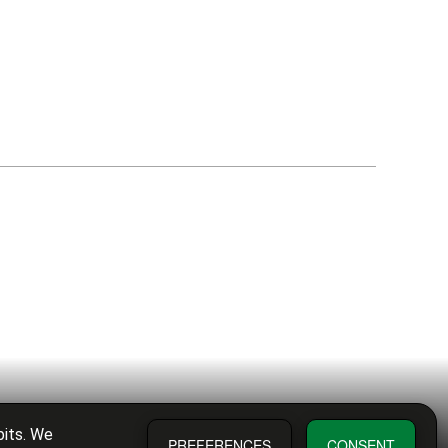
bits. We
PREFERENCES
CONSENT