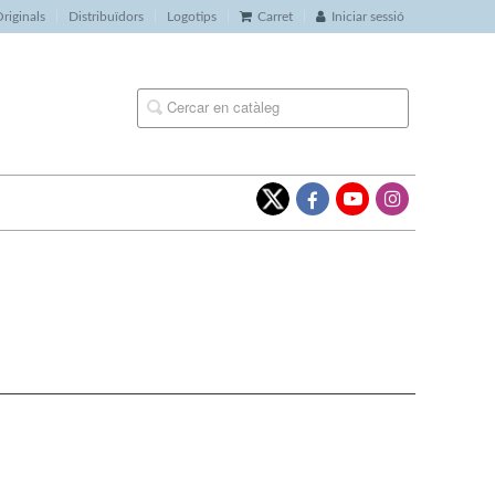
riginals
Distribuïdors
Logotips
Carret
Iniciar sessió