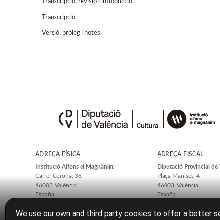
Transcripció, revisió i introducció
Transcripció
Versió, pròleg i notes
ADREÇA FÍSICA
ADREÇA FISCAL
Institució Alfons el Magnànim:
Diputació Provincial de 
Carrer Corona, 36
Plaça Manises, 4
46003
València
46003
València
España
España
We use our own and third party cookies to offer a better se