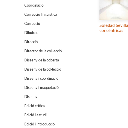
Coordinació
Correcció lingüistica
Correcció
Soledad Sevill
concéntricas
Dibuixos
Direcció
Director de la col·lecció
Disseny de la coberta
Disseny de la col·lecció
Disseny i coordinació
Disseny i maquetació
Disseny
Edició crítica
Edició i estudi
Edició i introducció