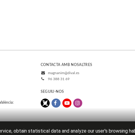
CONTACTA AMB NOSALTRES
magnanim@dival.es
96 388 31 69
SEGUIU-NOS
València:
rvice, obtain statistical data and analyze our user's browsing ha