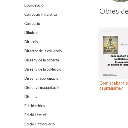
Coordinació
Obres de
Correcció lingüistica
Correcció
Dibuixos
Direcció
Director de la col·lecció
Disseny de la coberta
Disseny de la col·lecció
Disseny i coordinació
Com acabarà e
Disseny i maquetació
capitalisme?
Disseny
Edició crítica
Edició i estudi
Edició i introducció