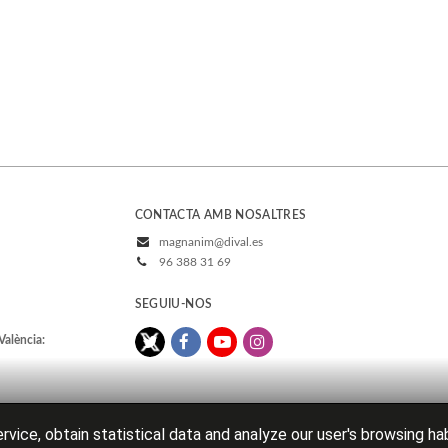
CONTACTA AMB NOSALTRES
magnanim@dival.es
96 388 31 69
SEGUIU-NOS
València:
rvice, obtain statistical data and analyze our user's browsing ha