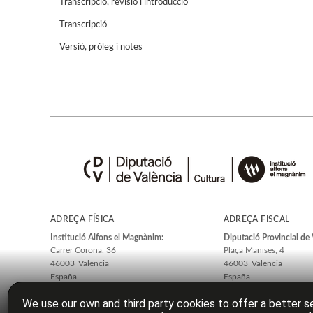
Transcripció, revisió i introducció
Transcripció
Versió, pròleg i notes
ADREÇA FÍSICA
ADREÇA FISCAL
Institució Alfons el Magnànim:
Diputació Provincial de 
Carrer Corona, 36
Plaça Manises, 4
46003
València
46003
València
España
España
We use our own and third party cookies to offer a better se