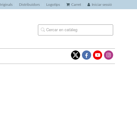
riginals
Distribuïdors
Logotips
Carret
Iniciar sessió