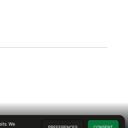
bits. We
PREFERENCES
CONSENT