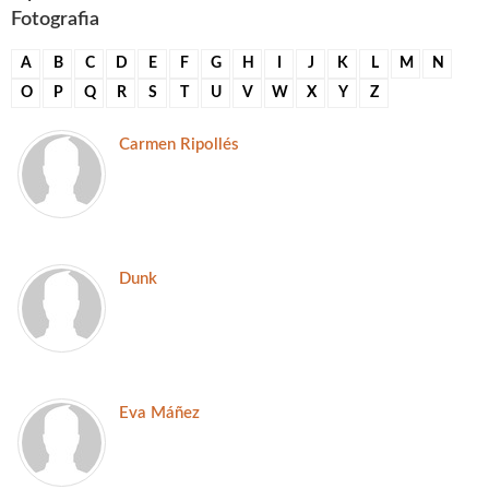
Fotografia
A
B
C
D
E
F
G
H
I
J
K
L
M
N
O
P
Q
R
S
T
U
V
W
X
Y
Z
Carmen Ripollés
Dunk
Eva Máñez