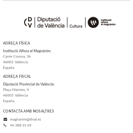
ADREÇA FÍSICA
Institució Alfons el Magnànim:
Carrer Corona, 36
46003
València
España
ADREÇA FISCAL
Diputació Provincial de València:
Plaça Manises, 4
46003
València
España
CONTACTA AMB NOSALTRES
magnanim@dival.es
96 388 31 69