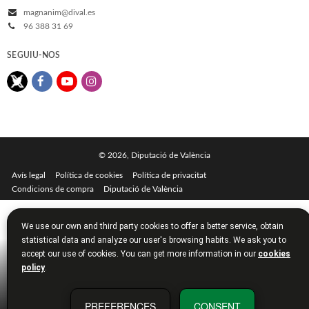
magnanim@dival.es
96 388 31 69
SEGUIU-NOS
© 2026, Diputació de València
Avís legal
Política de cookies
Política de privacitat
Condicions de compra
Diputació de València
We use our own and third party cookies to offer a better service, obtain
statistical data and analyze our user's browsing habits. We ask you to
accept our use of cookies. You can get more information in our
cookies
policy
.
PREFERENCES
CONSENT