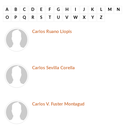
A
B
C
D
E
F
G
H
I
J
K
L
M
N
O
P
Q
R
S
T
U
V
W
X
Y
Z
Carlos Ruano Llopis
Carlos Sevilla Corella
Carlos V. Fuster Montagud