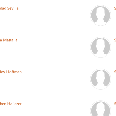
dad Sevilla
a Mattalia
S
nley Hoffman
hen Haliczer