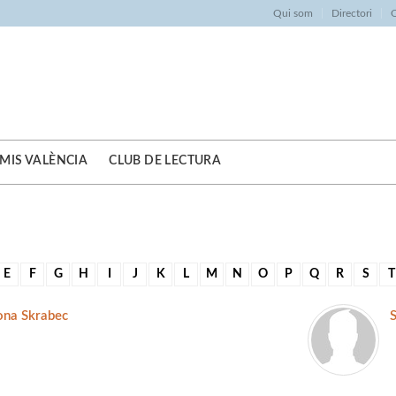
Qui som
Directori
O
MIS VALÈNCIA
CLUB DE LECTURA
E
F
G
H
I
J
K
L
M
N
O
P
Q
R
S
T
ona Skrabec