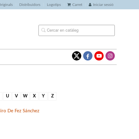
riginals
Distribuïdors
Logotips
Carret
Iniciar sessió
U
V
W
X
Y
Z
Siro De Fez Sánchez