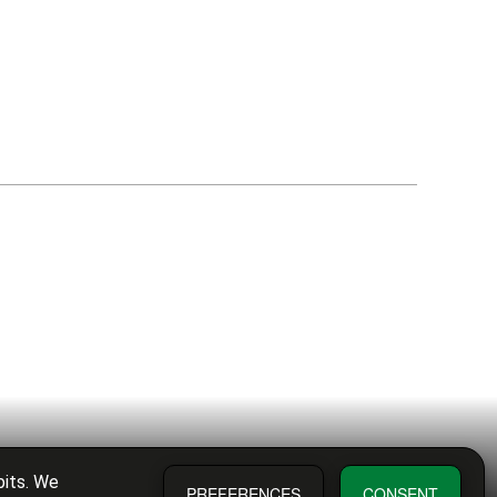
bits. We
PREFERENCES
CONSENT