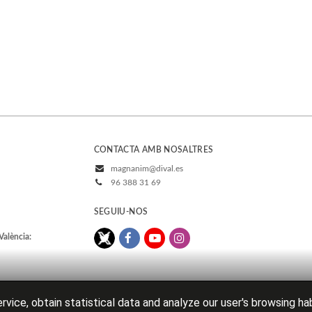
CONTACTA AMB NOSALTRES
magnanim@dival.es
96 388 31 69
SEGUIU-NOS
València:
rvice, obtain statistical data and analyze our user's browsing ha