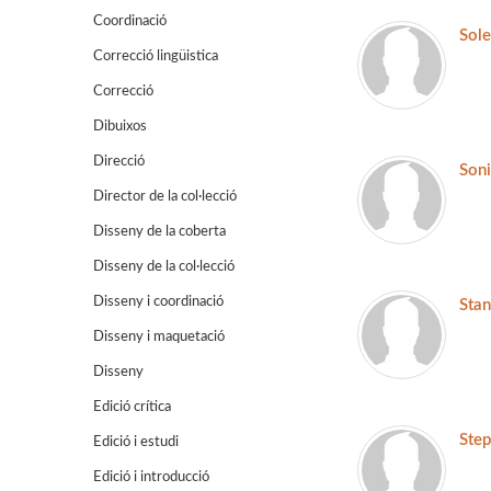
Coordinació
Sole
Correcció lingüistica
Correcció
Dibuixos
Direcció
Soni
Director de la col·lecció
Disseny de la coberta
Disseny de la col·lecció
Disseny i coordinació
Sta
Disseny i maquetació
Disseny
Edició crítica
Step
Edició i estudi
Edició i introducció