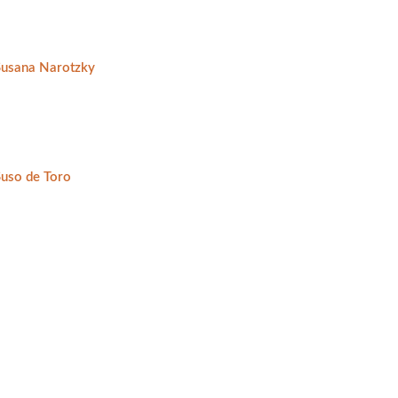
Susana Narotzky
Suso de Toro