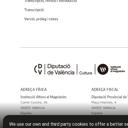
Transcripció, revisió i introducció
Transcripció
Versió, pròleg i notes
ADREÇA FÍSICA
ADREÇA FISCAL
Institució Alfons el Magnànim:
Diputació Provincial de 
Carrer Corona, 36
Plaça Manises, 4
46003
València
46003
València
España
España
We use our own and third party cookies to offer a better se