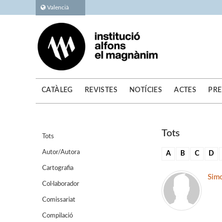
Valencià
CATÀLEG
REVISTES
NOTÍCIES
ACTES
PRE
Tots
Tots
Autor/Autora
A
B
C
D
Cartografia
Sim
Col·laborador
Comissariat
Compilació