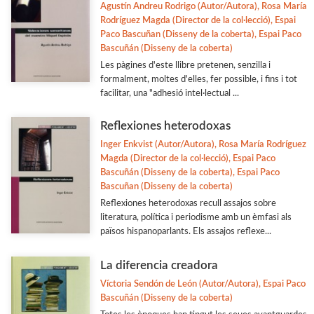
Agustín Andreu Rodrigo (Autor/Autora), Rosa María
Rodríguez Magda (Director de la col·lecció), Espai
Paco Bascuñan (Disseny de la coberta), Espai Paco
Bascuñán (Disseny de la coberta)
Les pàgines d'este llibre pretenen, senzilla i
formalment, moltes d'elles, fer possible, i fins i tot
facilitar, una "adhesió intel·lectual ...
Reflexiones heterodoxas
Inger Enkvist (Autor/Autora), Rosa María Rodríguez
Magda (Director de la col·lecció), Espai Paco
Bascuñán (Disseny de la coberta), Espai Paco
Bascuñan (Disseny de la coberta)
Reflexiones heterodoxas recull assajos sobre
literatura, política i periodisme amb un èmfasi als
països hispanoparlants. Els assajos reflexe...
La diferencia creadora
Víctoria Sendón de León (Autor/Autora), Espai Paco
Bascuñán (Disseny de la coberta)