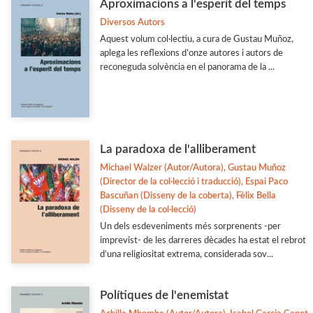
Aproximacions a l'esperit del temps
Ciencia
Diversos Autors
Aquest volum col·lectiu, a cura de Gustau Muñoz,
Col·laboració amb Altres Institucions
aplega les reflexions d’onze autores i autors de
Veure-les totes... (77)
reconeguda solvència en el panorama de la ...
MATÈRIES
Arqueologia
La paradoxa de l'alliberament
Arts i Disseny
Michael Walzer (Autor/Autora), Gustau Muñoz
(Director de la col·lecció i traducció), Espai Paco
Biografies
Bascuñan (Disseny de la coberta), Fèlix Bella
Dret i Economia
(Disseny de la col·lecció)
Un dels esdeveniments més sorprenents -per
Estudis Generals
imprevist- de les darreres dècades ha estat el rebrot
d’una religiositat extrema, considerada sov...
Estudis Literaris
Etnologia
Polítiques de l'enemistat
Filologia