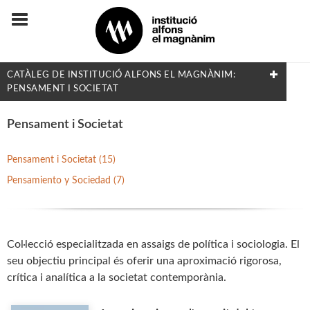
CATÀLEG DE INSTITUCIÓ ALFONS EL MAGNÀNIM:
PENSAMENT I SOCIETAT
COL·LECCIONS
Pensament i Societat
Adés & Ara
Pensament i Societat (15)
Antologies
Pensamiento y Sociedad (7)
Arquitectura y Urbanismo
Arxius i Documents
Biblioteca d'Autors Teatrals
Col·lecció especialitzada en assaigs de política i sociologia. El
seu objectiu principal és oferir una aproximació rigorosa,
Biblioteca d'Autors Valencians
crítica i analítica a la societat contemporània.
Biblioteca de Filologia
Biografia