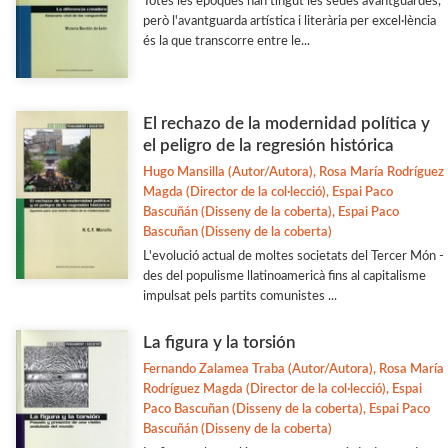
Totes les èpoques han tingut les seues avantguardes,
però l'avantguarda artística i literària per excel·lència
és la que transcorre entre le...
El rechazo de la modernidad política y
el peligro de la regresión histórica
Hugo Mansilla (Autor/Autora), Rosa María Rodríguez
Magda (Director de la col·lecció), Espai Paco
Bascuñán (Disseny de la coberta), Espai Paco
Bascuñan (Disseny de la coberta)
L'evolució actual de moltes societats del Tercer Món -
des del populisme llatinoamericà fins al capitalisme
impulsat pels partits comunistes ...
La figura y la torsión
Fernando Zalamea Traba (Autor/Autora), Rosa María
Rodríguez Magda (Director de la col·lecció), Espai
Paco Bascuñan (Disseny de la coberta), Espai Paco
Bascuñán (Disseny de la coberta)