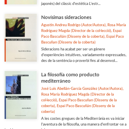
japonès) del clàssic d'estètica L'estr...
Novísimas sideraciones
Agustín Andreu Rodrigo (Autor/Autora), Rosa María
Rodríguez Magda (Director de la col·lecció), Espai
Paco Bascuñán (Disseny de la coberta), Espai Paco
Bascuñan (Disseny de la coberta)
Sideracions ha acabat per ser un gènere
d'experiències intuïtives, variadamente expressades,
des de la sentència o proverbi fins al desenvol...
La filosofía como producto
mediterráneo
José Luis Abellán-García González (Autor/Autora),
Rosa María Rodríguez Magda (Director de la
col·lecció), Espai Paco Bascuñan (Disseny de la
coberta), Espai Paco Bascuñán (Disseny de la
coberta)
A les costes gregues de la Mediterrània es va iniciar
l'aventura de la filosofia, una manera d'enfrontar-se a