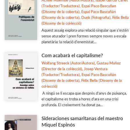
Achille Mbembe (Autor/Autora), Isabel Garcia Canet
Filosofia
(Traductor/Traductora), Espai Paco Bascuñan
(Disseny de la coberta), Espai Paco Bascuñán
Flora i Fauna
(Disseny de la coberta), Dunk (Fotografia), Fèlix Bella
(Disseny de la col·lecció)
Veure-les totes... (33)
Aquest assaig explora una relació singular que s'estén
sense aturador i pren formes sempre noves a escala
planetària: la relació d'enemistat...
Com acabarà el capitalisme?
Wolfang Streeck (Autor/Autora), Gustau Muñoz
(Director de la col·lecció), Josep Ventura
(Traductor/Traductora), Espai Paco Bascuñán
(Disseny de la coberta), Fèlix Bella (Disseny de la
col·lecció)
A ningú se li escapa que després d'anys de puixança,
el capitalisme es troba a hores d'ara en una crisi
profunda. El creixement ha donat pa...
Sideraciones samaritanas del maestro
Miquel Espinós