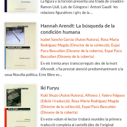
La figura y la torsión presenta una tríada de creadors-
Ramon Llull, Luis de Góngora i Antoni Gaudí- les
relacions figuratives i girs de la ...
Hannah Arendt: La búsqueda de la
condición humana
Isabel Sancho Garcia (Autor/Autora), Rosa María
Rodríguez Magda (Director de la col·lecció), Espai
Paco Bascuñán (Disseny de la coberta), Espai Paco
Bascuñan (Disseny de la coberta)
En els trenta anys transcorreguts des de la mort
d'Arendt, s'ha prestat atenció predominantment a la
seua filosofia política. Este llibre es...
Iki Furyu
Kuki Shuzo (Autor/Autora), Alfonso J. Falero Folgoso
(Edició i traducció), Rosa María Rodríguez Magda
(Director de la col·lecció), Espai Paco Bascuñán
(Disseny de la coberta)
En este volum el lector trobarà reunides la primera
traducció completa al castellà (des de l'original