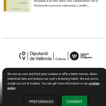
detallada d'un dels diaris més capdavanters de la
història de la premsa valenciana. L'anàlisi ...
ADREÇA FÍSICA
We use our own and third party cookies to offer a better service, obtain
statistical data and analyze our user's browsing habits. We ask you to
Institució Alfons el Magnànim:
Carrer Corona, 36
accept our use of cookies. You can get more information in our
cookies
46003
València
policy
.
España
ADREÇA FISCAL
PREFERENCES
CONSENT
Diputació Provincial de València: