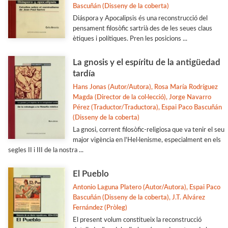
Bascuñán (Disseny de la coberta)
Diáspora y Apocalipsis és una reconstrucció del
pensament filosòfic sartrià des de les seues claus
ètiques i polítiques. Pren les posicions ...
La gnosis y el espíritu de la antigüedad
tardía
Hans Jonas (Autor/Autora), Rosa María Rodríguez
Magda (Director de la col·lecció), Jorge Navarro
Pérez (Traductor/Traductora), Espai Paco Bascuñán
(Disseny de la coberta)
La gnosi, corrent filosòfic-religiosa que va tenir el seu
major vigència en l'Hel·lenisme, especialment en els
segles II i III de la nostra ...
El Pueblo
Antonio Laguna Platero (Autor/Autora), Espai Paco
Bascuñán (Disseny de la coberta), J.T. Alvárez
Fernández (Pròleg)
El present volum constitueix la reconstrucció