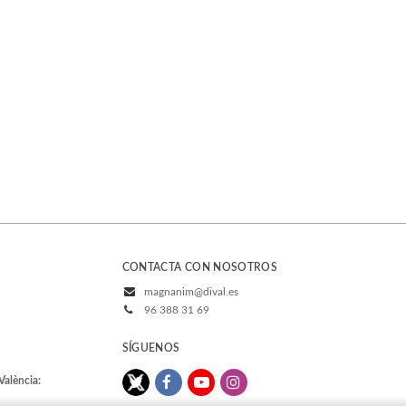
CONTACTA CON NOSOTROS
magnanim@dival.es
96 388 31 69
SÍGUENOS
València: