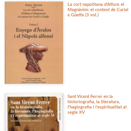
La cort napolitana d'Alfons el
Magnànim: el context de Curial
e Güelfa (3 vol.)
Sant Vicent Ferrer en la
historiografia, la literatura,
l'hagiografia i l'espiritualitat al
segle XV