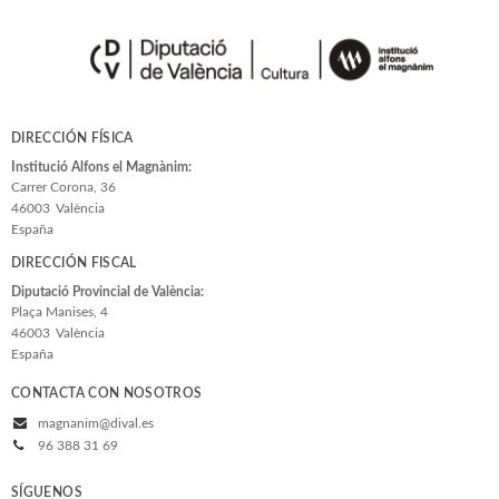
DIRECCIÓN FÍSICA
Institució Alfons el Magnànim:
Carrer Corona, 36
46003
València
España
DIRECCIÓN FISCAL
Diputació Provincial de València:
Plaça Manises, 4
46003
València
España
CONTACTA CON NOSOTROS
magnanim@dival.es
96 388 31 69
SÍGUENOS