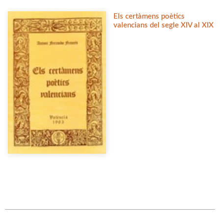
Els certàmens poètics
valencians del segle XIV al XIX