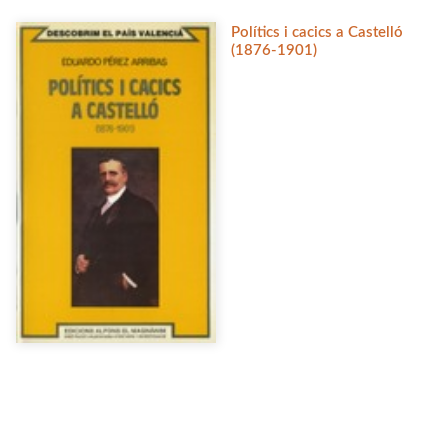
Polítics i cacics a Castelló
(1876-1901)