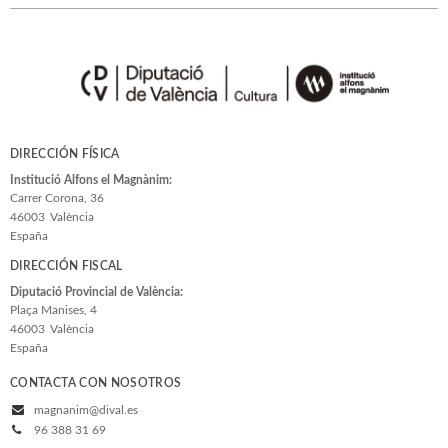
DIRECCIÓN FÍSICA
Institució Alfons el Magnànim:
Carrer Corona, 36
46003
València
España
DIRECCIÓN FISCAL
Diputació Provincial de València:
Plaça Manises, 4
46003
València
España
CONTACTA CON NOSOTROS
magnanim@dival.es
96 388 31 69