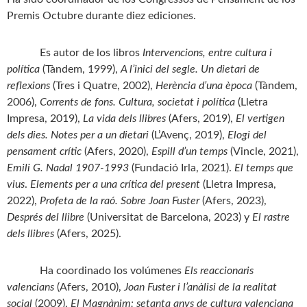
Premis Octubre durante diez ediciones.
Es autor de los libros
Intervencions, entre cultura i
política
(Tàndem, 1999),
A l’inici del segle. Un dietari de
reflexions
(Tres i Quatre, 2002),
Herència d’una època
(Tàndem,
2006),
Corrents de fons. Cultura, societat i política
(Lletra
Impresa, 2019),
La vida dels llibres
(Afers, 2019),
El vertigen
dels dies. Notes per a un dietari
(L’Avenç, 2019),
Elogi del
pensament crític
(Afers, 2020),
Espill d’un temps
(Vincle, 2021),
Emili G. Nadal 1907-1993
(Fundació Irla, 2021).
El temps que
vius
.
Elements per a una crítica del present
(Lletra Impresa,
2022),
Profeta de la raó. Sobre Joan Fuster
(Afers, 2023),
Després del llibre
(Universitat de Barcelona, 2023) y
El rastre
dels llibres
(Afers, 2025).
Ha coordinado los volúmenes
Els reaccionaris
valencians
(Afers, 2010),
Joan Fuster i l’anàlisi de la realitat
social
(2009),
El Magnànim: setanta anys de cultura valenciana