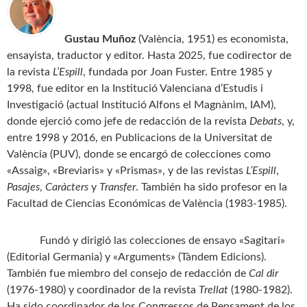
Gustau Muñoz
(València, 1951) es economista,
ensayista, traductor y editor. Hasta 2025, fue codirector de
la revista
L’Espill
, fundada por Joan Fuster. Entre 1985 y
1998, fue editor en la Institució Valenciana d’Estudis i
Investigació (actual Institució Alfons el Magnànim, IAM),
donde ejerció como jefe de redacción de la revista
Debats
, y,
entre 1998 y 2016, en Publicacions de la Universitat de
València (PUV), donde se encargó de colecciones como
«Assaig», «Breviaris» y «Prismas», y de las revistas
L’Espill
,
Pasajes
,
Caràcters
y
Transfer
. También ha sido profesor en la
Facultad de Ciencias Económicas de València (1983-1985).
Fundó y dirigió las colecciones de ensayo «Sagitari»
(Editorial Germania) y «Arguments» (Tàndem Edicions).
También fue miembro del consejo de redacción de
Cal dir
(1976-1980) y coordinador de la revista
Trellat
(1980-1982).
Ha sido coordinador de los Congressos de Pensament de los