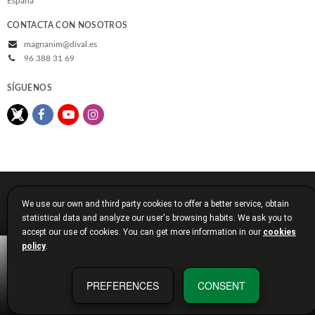
España
CONTACTA CON NOSOTROS
magnanim@dival.es
96 388 31 69
SÍGUENOS
© 2026, Diputació de València
We use our own and third party cookies to offer a better service, obtain
Aviso legal
Política de cookies
Política de privacidad
statistical data and analyze our user's browsing habits. We ask you to
Condiciones de compra
Diputación de Valencia
accept our use of cookies. You can get more information in our
cookies
policy
.
PREFERENCES
CONSENT