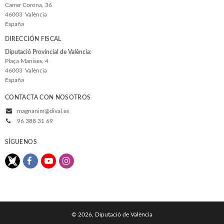
Carrer Corona, 36
46003
València
España
DIRECCIÓN FISCAL
Diputació Provincial de València:
Plaça Manises, 4
46003
València
España
CONTACTA CON NOSOTROS
magnanim@dival.es
96 388 31 69
SÍGUENOS
© 2026, Diputació de València