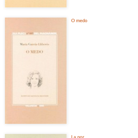
O medo
La por