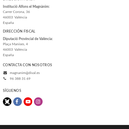
Institució Alfons el Magnànim:
Carrer Corona, 36
46003
València
España
DIRECCIÓN FISCAL
Diputació Provincial de València:
Plaça Manises, 4
46003
València
España
CONTACTA CON NOSOTROS
magnanim@dival.es
96 388 31 69
SÍGUENOS