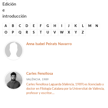
Edición
e
introducción
A
B
C
D
E
F
G
H
I
J
K
L
M
N
O
P
Q
R
S
T
U
V
W
X
Y
Z
Anna Isabel Peirats Navarro
Carles Fenollosa
VALÈNCIA, 1989
Carles Fenollosa Laguarda (València, 1989) es licenciado y
doctor en Filología Catalana por la Universitat de València,
profesor y escritor....