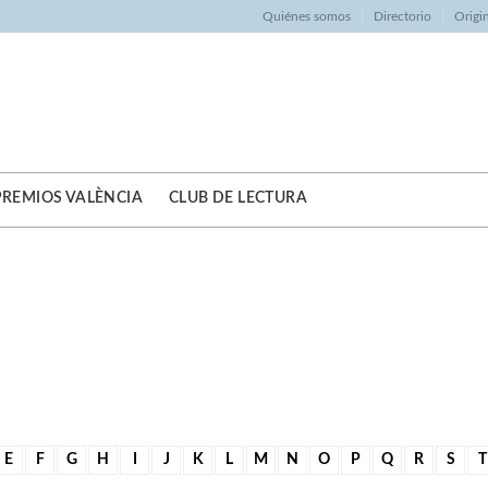
Quiénes somos
Directorio
Origi
PREMIOS VALÈNCIA
CLUB DE LECTURA
E
F
G
H
I
J
K
L
M
N
O
P
Q
R
S
T