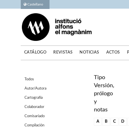
Castellano
CATÁLOGO
REVISTAS
NOTICIAS
ACTOS
Tipo
Todos
Versión,
Autor/Autora
prólogo
Cartografía
y
Colaborador
notas
Comisariado
A
B
C
D
Compilación