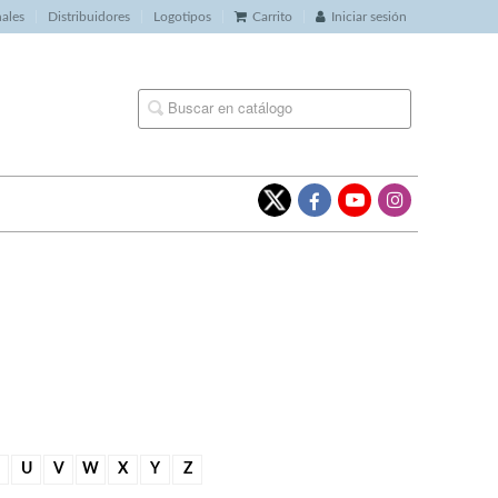
nales
Distribuidores
Logotipos
Carrito
Iniciar sesión
U
V
W
X
Y
Z