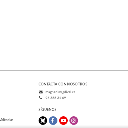
CONTACTA CON NOSOTROS
magnanim@dival.es
96 388 31 69
SÍGUENOS
València: