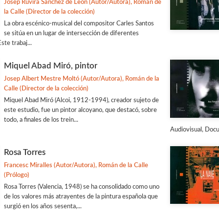
Josep Ruvira Sánchez de León (Autor/Autora), Román de
la Calle (Director de la colección)
La obra escénico-musical del compositor Carles Santos
se sitúa en un lugar de intersección de diferentes
Este trabaj...
Miquel Abad Miró, pintor
Josep Albert Mestre Moltó (Autor/Autora), Román de la
Calle (Director de la colección)
Miquel Abad Miró (Alcoi, 1912-1994), creador sujeto de
este estudio, fue un pintor alcoyano, que destacó, sobre
todo, a finales de los trein...
Audiovisual, Docu
Rosa Torres
Francesc Miralles (Autor/Autora), Román de la Calle
(Prólogo)
Rosa Torres (Valencia, 1948) se ha consolidado como uno
de los valores más atrayentes de la pintura española que
surgió en los años sesenta,...