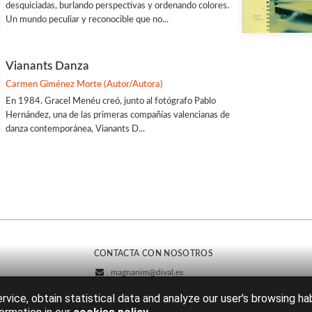
desquiciadas, burlando perspectivas y ordenando colores.
Un mundo peculiar y reconocible que no...
Vianants Danza
Carmen Giménez Morte (Autor/Autora)
En 1984. Gracel Menéu creó, junto al fotógrafo Pablo
Hernández, una de las primeras compañías valencianas de
danza contemporánea, Vianants D...
CONTACTA CON NOSOTROS
magnanim@dival.es
96 388 31 69
rvice, obtain statistical data and analyze our user's browsing ha