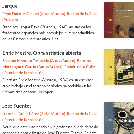
Jarque
Pepe Doñate Gimeno (Autor/Autora), Román de la Calle
(Prólogo)
Francisco Jarque Bayo (Valencia, 1940), es uno de los
fotógrafos españoles más complejos e imprescindibles
de los últimos cuarenta años. Het...
Enric Mestre. Obra artística abierta
Encarna Montero Tortajada (Autor/Autora), Encarna
Monteagudo García (Autor/Autora), Román de la Calle
(Director de la colección)
El artista Enric Mestre (Alboraia, 1936) es un escultor
cuyo trabajo en el terreno cerámico ha recibido en las
últimas tres décadas un impor...
José Fuentes
Francesc Aracil Pérez (Autor/Autora), Román de la Calle
(Director de la colección)
Aquel que esté interesado en la gráfica no puede dejar de
conocer la obra y figura de José Fuentes Esteve. Es éste