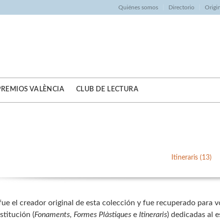
Quiénes somos
Directorio
Origi
PREMIOS VALÈNCIA
CLUB DE LECTURA
Itineraris (13)
ue el creador original de esta colección y fue recuperado para volv
stitución (
Fonaments
,
Formes Plàstiques
e
Itineraris
) dedicadas al e