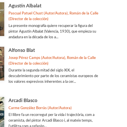
Agustín Albalat
Pascual Patuel Chust (Autor/Autora), Román de la Calle
(Director de la colección)
La presente monografía quiere recuperar la figura del
pintor Agustín Albalat (Valencia, 1930), que empieza su
andadura en la década de los a...
Alfonso Blat
Josep Pérez Camps (Autor/Autora), Román de la Calle
(Director de la colección)
Durante la segunda mitad del siglo XIX, el
descubrimiento por parte de los ceramistas europeos de
los valores expresivos inherentes a la cer...
Arcadi Blasco
Carme González Borràs (Autor/Autora)
El llibre fa un recorregut per la vida i trajectòria, com a
ceramista, del pintor Arcadi Blasco i, al mateix temps,
l'utilitza com a referèn...