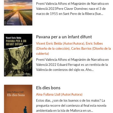
Filología
Premi València Alfons el Magnànim de Narrativa en
Valencià 2023Pere Claver Doménec nace el 3 de
Filosofía
marzo de 1955 en Sant Pere de la Ribera (Sue...
Flora y Fauna
Ver todas... (33)
Pavana per a un infant difunt
Vicent Enric Belda (Autor/Autora), Enric Solbes
(Diseño de la colección), Carles Barrios (Diseño de la
cubierta)
Premi València Alfons el Magnànim de Narrativa en
Valencià 2022 Eduard Ferragut es un rentista de la
València de comienzos del siglo xx. Aho...
Els dies bons
Aina Fullana Llull (Autor/Autora)
Estos días, ¿son de los buenos o de los malos? La
pregunta recorre del comienzo al final esta novela
ambientada en la isla de Mallorca en un...