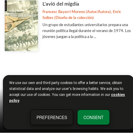
L'avió del migdia
Francesc Bayarri Moreno (Autor/Autora), Enric
Solbes (Diseño de la colección)
Un grupo de estudiantes universitarios prepara una
reunión política ilegal durante el verano de 1974. Los
jóvenes juegan a la política a la ...
We use our own and third party cookies to offer a better service, obtain
statistical data and analyze our user's browsing habits. We ask you to
accept our use of cookies. You can get more information in our
cookies
policy
.
PREFERENCES
CONSENT
DIRECCIÓN FÍSICA