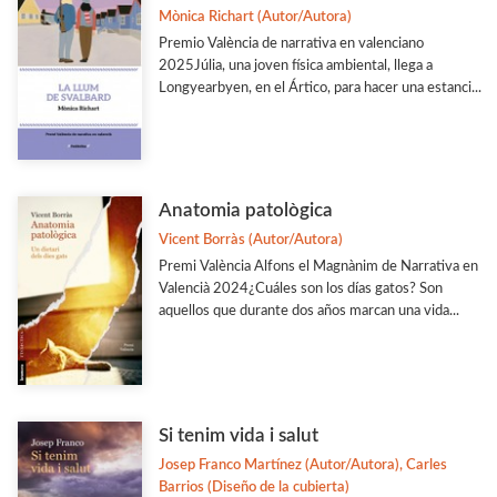
Mònica Richart (Autor/Autora)
Biografia
Premio València de narrativa en valenciano
Ciencia
2025Júlia, una joven física ambiental, llega a
Longyearbyen, en el Ártico, para hacer una estanci...
Col·laboració amb Altres Institucions
Ver todas... (77)
MATERIAS
Anatomia patològica
Vicent Borràs (Autor/Autora)
Arqueología
Premi València Alfons el Magnànim de Narrativa en
Artes y Diseño
Valencià 2024¿Cuáles son los días gatos? Son
aquellos que durante dos años marcan una vida...
Biografías
Derecho y Economía
Estudios Generales
Estudios Literarios
Si tenim vida i salut
Josep Franco Martínez (Autor/Autora), Carles
Etnología
Barrios (Diseño de la cubierta)