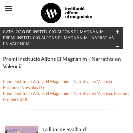
CATÁLOGO DE INSTITUCIÓ ALFONS EL MAGNÀNIM:
PREMI INSTITUCIÓ ALFONS EL MAGNÀNIM - NARRATIVA
EN VALENCIÀ
COLECCIONES
Premi Institució Alfons El Magnànim - Narrativa en
Valencià
Adés & Ara
Antologies
Premi Institució Alfons El Magnànim - Narrativa en Valencià.
Ediciones Nowtilus (1)
Arquitectura y Urbanismo
Premi Institució Alfons El Magnànim - Narrativa en Valencià. Edicions
Arxius i Documents
Bromera (20)
Biblioteca d'Autors Teatrals
Biblioteca d'Autors Valencians
Biblioteca de Filologia
La llum de Svalbard