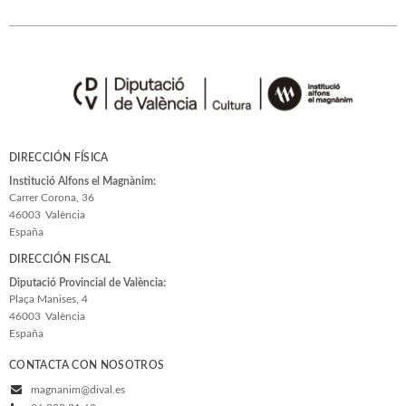
Estudios Generales
Estudios Literarios
Etnología
Filología
Filosofía
DIRECCIÓN FÍSICA
Flora y Fauna
Institució Alfons el Magnànim:
Carrer Corona, 36
Ver todas... (33)
46003
València
España
DIRECCIÓN FISCAL
COLECCIONES
Diputació Provincial de València:
Adés & Ara
Plaça Manises, 4
46003
València
Antologies
España
Arquitectura y Urbanismo
CONTACTA CON NOSOTROS
Arxius i Documents
magnanim@dival.es