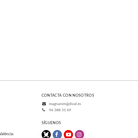
CONTACTA CON NOSOTROS
magnanim@dival.es
96 388 31 69
SÍGUENOS
València: