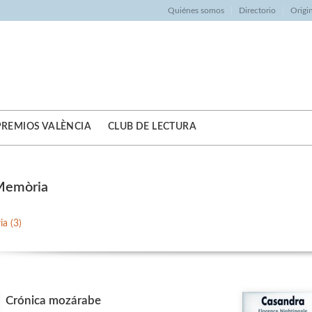
Quiénes somos
Directorio
Origi
PREMIOS VALÈNCIA
CLUB DE LECTURA
 Memòria
a (3)
Crónica mozárabe