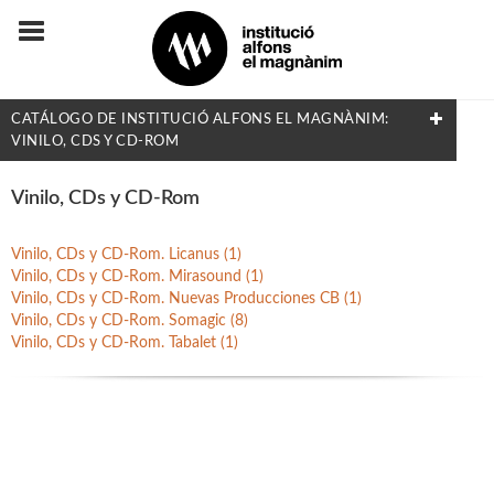
CATÁLOGO DE INSTITUCIÓ ALFONS EL MAGNÀNIM:
VINILO, CDS Y CD-ROM
FILTRADO POR:
Vinilo, CDs y CD-Rom
Etnología
Vinilo, CDs y CD-Rom. Licanus (1)
Vinilo, CDs y CD-Rom. Mirasound (1)
Vinilo, CDs y CD-Rom. Nuevas Producciones CB (1)
MATERIAS
Vinilo, CDs y CD-Rom. Somagic (8)
Vinilo, CDs y CD-Rom. Tabalet (1)
Arqueología
Artes y Diseño
Biografías
Derecho y Economía