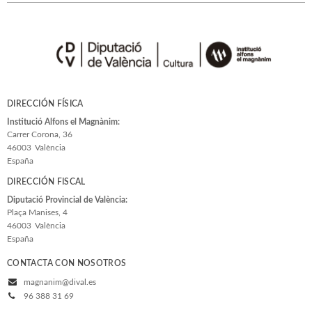
Estudios Generales
Estudios Literarios
Etnología
Filología
Filosofía
DIRECCIÓN FÍSICA
Flora y Fauna
Institució Alfons el Magnànim:
Carrer Corona, 36
Ver todas... (33)
46003
València
España
DIRECCIÓN FISCAL
COLECCIONES
Diputació Provincial de València:
Plaça Manises, 4
Adés & Ara
46003
València
Antologies
España
Arquitectura y Urbanismo
CONTACTA CON NOSOTROS
magnanim@dival.es
Arxius i Documents
96 388 31 69
Biblioteca d'Autors Teatrals