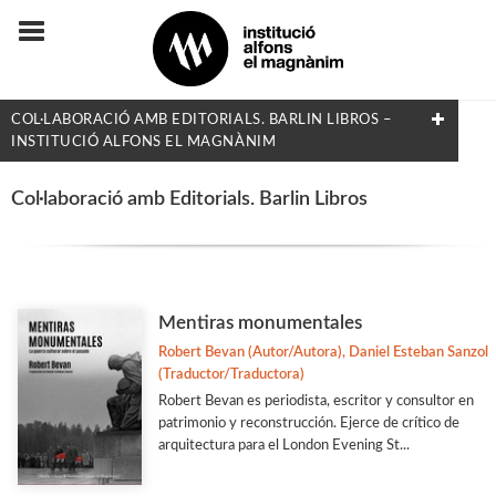
COL·LABORACIÓ AMB EDITORIALS. BARLIN LIBROS –
INSTITUCIÓ ALFONS EL MAGNÀNIM
COLECCIONES
Col·laboració amb Editorials. Barlin Libros
Adés & Ara
Antologies
Arquitectura y Urbanismo
Mentiras monumentales
Arxius i Documents
Robert Bevan (Autor/Autora), Daniel Esteban Sanzol
(Traductor/Traductora)
Biblioteca d'Autors Teatrals
Robert Bevan es periodista, escritor y consultor en
Biblioteca d'Autors Valencians
patrimonio y reconstrucción. Ejerce de crítico de
arquitectura para el London Evening St...
Biblioteca de Filologia
Biografia