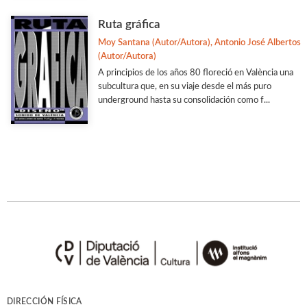
Ciencia
Ruta gráfica
Moy Santana (Autor/Autora), Antonio José Albertos
Col·laboració amb Altres Institucions
(Autor/Autora)
Ver todas... (77)
A principios de los años 80 floreció en València una
subcultura que, en su viaje desde el más puro
underground hasta su consolidación como f...
MATERIAS
Arqueología
Artes y Diseño
Biografías
Derecho y Economía
Estudios Generales
Estudios Literarios
Etnología
Filología
DIRECCIÓN FÍSICA