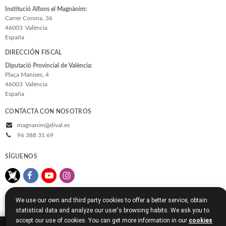
Filosofía
Institució Alfons el Magnànim:
Carrer Corona, 36
Flora y Fauna
46003
València
España
Ver todas... (11)
DIRECCIÓN FISCAL
Diputació Provincial de València:
Plaça Manises, 4
46003
València
España
CONTACTA CON NOSOTROS
magnanim@dival.es
96 388 31 69
SÍGUENOS
We use our own and third party cookies to offer a better service, obtain
statistical data and analyze our user's browsing habits. We ask you to
accept our use of cookies. You can get more information in our
cookies