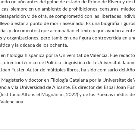
undo un año antes del golpe de estado de Primo de Rivera y de de
a casi siempre en un ambiente de prohibiciones, censuras, miedos
desaparición y, de otra, se comprometió con las libertades indivi
llevó a estar a punto de morir asesinado. Es una biografía riguros
afías y documentos) que acompañan el texto y que ayudan a ente
s y organizaciones, pero también una figura controvertida en una
ática y la década de los ochenta.
en filología hispánica por la Universitat de València. Fue redact
; director técnico de Política Lingüística de la Universitat Jaume I
Joan Fuster. Autor de múltiples libros, ha sido comisario del Año
Magisterio y doctor en Filología Catalana por la Universitat d
ència y la Universidad de Alicante. Es director del Espai Joan Fust
Institució Alfons el Magnànim, 2022) y de los Poemas inèdits del
 Valenciana.