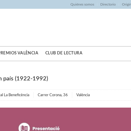
Quiénes somos
Directorio
Origi
PREMIOS VALÈNCIA
CLUB DE LECTURA
un país (1922-1992)
al La Beneficència
Carrer Corona, 36
València