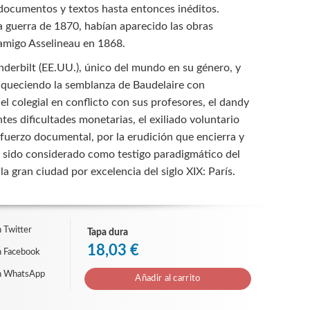
s documentos y textos hasta entonces inéditos.
a guerra de 1870, habían aparecido las obras
 amigo Asselineau en 1868.
nderbilt (EE.UU.), único del mundo en su género, y
riqueciendo la semblanza de Baudelaire con
el colegial en conflicto con sus profesores, el dandy
tes dificultades monetarias, el exiliado voluntario
sfuerzo documental, por la erudición que encierra y
 ha sido considerado como testigo paradigmático del
a gran ciudad por excelencia del siglo XIX: París.
 Twitter
Tapa dura
18,03 €
n Facebook
n WhatsApp
Añadir al carrito