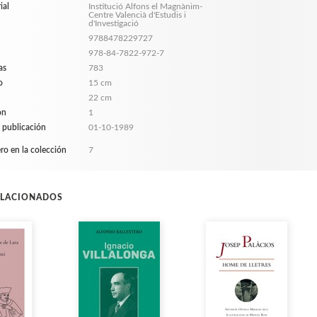
ial
Institució Alfons el Magnànim-
Centre Valencià d'Estudis i
d'Investigació
9788478229727
978-84-7822-972-7
as
783
o
15 cm
22 cm
ón
1
 publicación
01-10-1989
o en la colección
7
ELACIONADOS