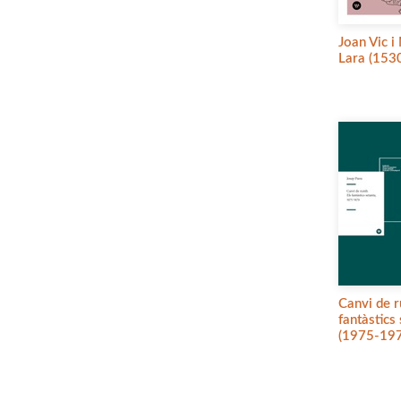
Joan Vic i
Lara (153
Canvi de r
fantàstics
(1975-19