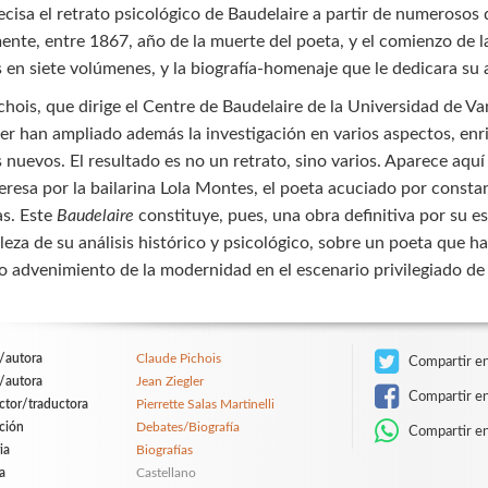
recisa el retrato psicológico de Baudelaire a partir de numeroso
ente, entre 1867, año de la muerte del poeta, y el comienzo de l
 en siete volúmenes, y la biografía-homenaje que le dedicara su
chois, que dirige el Centre de Baudelaire de la Universidad de Va
ler han ampliado además la investigación en varios aspectos, en
nuevos. El resultado es no un retrato, sino varios. Aparece aquí 
eresa por la bailarina Lola Montes, el poeta acuciado por constan
as. Este
Baudelaire
constituye, pues, una obra definitiva por su e
ileza de su análisis histórico y psicológico, sobre un poeta que
 advenimiento de la modernidad en el escenario privilegiado de l
/autora
Claude Pichois
Compartir en
/autora
Jean Ziegler
Compartir e
ctor/traductora
Pierrette Salas Martinelli
ción
Debates/Biografía
Compartir e
ia
Biografías
a
Castellano