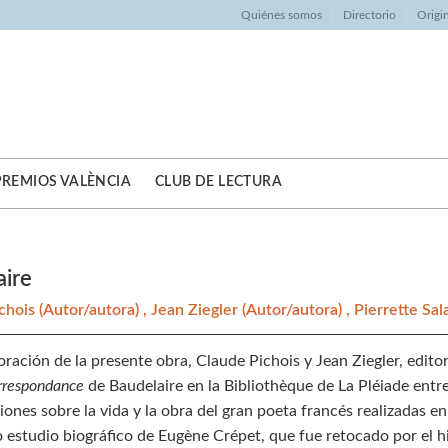
Quiénes somos
Directorio
Origi
PREMIOS VALÈNCIA
CLUB DE LECTURA
aire
ichois
(Autor/autora) ,
Jean Ziegler
(Autor/autora) ,
Pierrette Sal
oración de la presente obra, Claude Pichois y Jean Ziegler, edit
respondance
de Baudelaire en la Bibliothèque de La Pléiade ent
iones sobre la vida y la obra del gran poeta francés realizadas en
o estudio biográfico de Eugène Crépet, que fue retocado por el hi