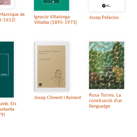
 Manrique de
Ignacio Villalonga
Josep Palàcios
0-1612)
Villalba (1895-1973)
Rosa Torres. La
Josep Climent i Avinent
construcció d'un
umb. Els
llenguatge
 setanta
79)