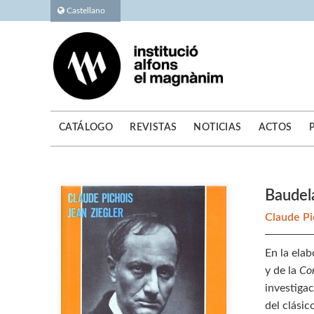
Castellano
CATÁLOGO
REVISTAS
NOTICIAS
ACTOS
Baudel
Claude P
En la elab
y de la
Cor
investigac
del clásic