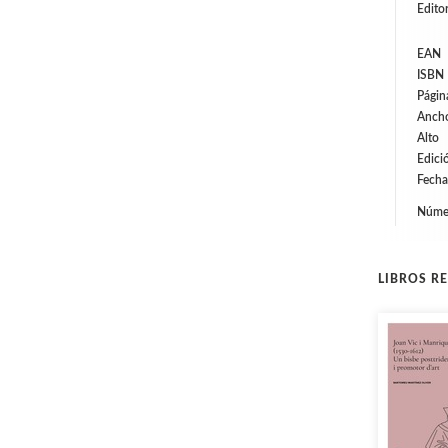
Editor
EAN
ISBN
Págin
Anch
Alto
Edici
Fecha
Númer
LIBROS R