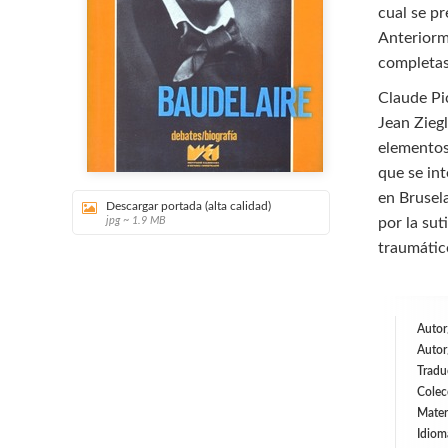
cual se p
Anteriorm
completas
Claude Pi
Jean Zieg
elementos 
que se int
en Brusel
Descargar portada (alta calidad)
jpg ~ 1.9 MB
por la sut
traumático
Autor
Autor
Tradu
Colec
Mater
Idiom