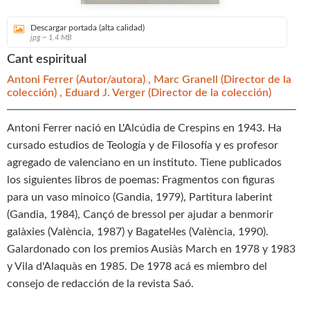
Descargar portada (alta calidad)
jpg ~ 1.4 MB
Cant espiritual
Antoni Ferrer
(Autor/autora) ,
Marc Granell
(Director de la
colección) ,
Eduard J. Verger
(Director de la colección)
Antoni Ferrer nació en L'Alcúdia de Crespins en 1943. Ha
cursado estudios de Teología y de Filosofía y es profesor
agregado de valenciano en un instituto. Tiene publicados
los siguientes libros de poemas: Fragmentos con figuras
para un vaso minoico (Gandia, 1979), Partitura laberint
(Gandia, 1984), Cançó de bressol per ajudar a benmorir
galàxies (València, 1987) y Bagatel·les (València, 1990).
Galardonado con los premios Ausiàs March en 1978 y 1983
y Vila d'Alaquàs en 1985. De 1978 acá es miembro del
consejo de redacción de la revista Saó.