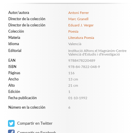
Autor/autora
Antoni Ferrer
Director de la colección
Marc Granell
Director de la colección
Eduard J. Verger
Colección
Poesía
Materia
Literatura Poesía
Idioma
Valencià
Editorial
Institució Alfons el Magnànim-Centre
Valencià d'Estudis i d'Investigació
EAN
9788478220489
ISBN
978-84-7822-048-9
Páginas
116
Ancho
13 cm
Alto
21 cm
Edición
1
Fecha publicación
01-10-1992
Número en la colección
6
Compartir en Twitter
Compartir en Facebook