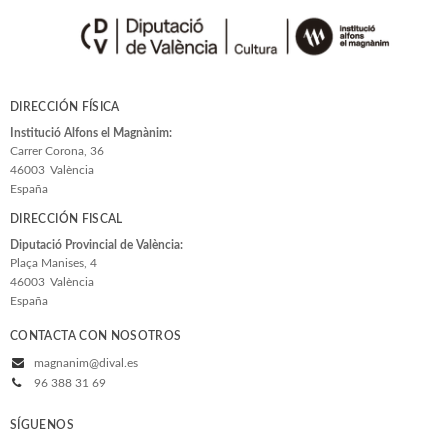
DIRECCIÓN FÍSICA
Institució Alfons el Magnànim:
Carrer Corona, 36
46003
València
España
DIRECCIÓN FISCAL
Diputació Provincial de València:
Plaça Manises, 4
46003
València
España
CONTACTA CON NOSOTROS
magnanim@dival.es
96 388 31 69
SÍGUENOS