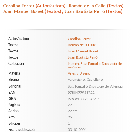
Carolina Ferrer
(Autor/autora) ,
Román de la Calle
(Textos) ,
Juan Manuel Bonet
(Textos) ,
Juan Bautista Peiró
(Textos)
Autor/autora
Carolina Ferrer
Textos
Román de la Calle
Textos
Juan Manuel Bonet
Textos
Juan Bautista Peiró
Colección
Imagen. Sala Parpalló Diputació de
València
Materia
Artes y Diseño
Idioma
Valenciano; Castellano
Editorial
Sala Parpalló Diputació de València
EAN
9788477953722
ISBN
978-84-7795-372-2
Páginas
79
Ancho
22 cm
Alto
25 cm
Edición
1
Fecha publicación
03-10-2004