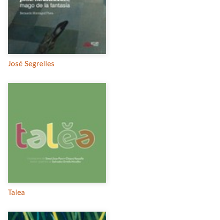
José Segrelles
Talea