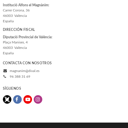
Institució Alfons el Magnànim:
Carrer Corona, 36
46003
València
España
DIRECCIÓN FISCAL
Diputació Provincial de València:
Plaça Manises, 4
46003
València
España
CONTACTA CON NOSOTROS
magnanim@dival.es
96 388 31 69
SÍGUENOS