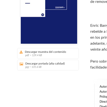
de remove
Enric Bany
rebelde a 
en los pr
adelante, 
veinte año
Descargar muestra del contenido
pdf ~ 129.4 kB
Pero sobre
Descargar portada (alta calidad)
facilidade
jpg ~ 135.6 kB
Autor
Autor
Prólo
Direc
Diseñ