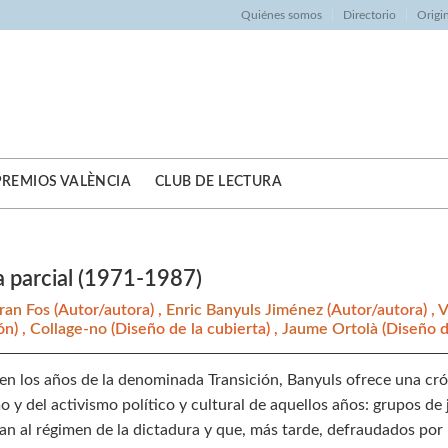
Quiénes somos
Directorio
Origi
PREMIOS VALÈNCIA
CLUB DE LECTURA
a parcial (1971-1987)
tran Fos
(Autor/autora) ,
Enric Banyuls Jiménez
(Autor/autora) ,
V
ón) ,
Collage-no
(Diseño de la cubierta) ,
Jaume Ortolà
(Diseño d
en los años de la denominada Transición, Banyuls ofrece una crón
 y del activismo político y cultural de aquellos años: grupos de
an al régimen de la dictadura y que, más tarde, defraudados por 