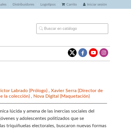
nales
Distribuidores
Logotipos
Carrito
Iniciar sesión
íctor Labrado
(Prólogo) ,
Xavier Serra
(Director de
e la colección) ,
Nova Digital
(Maquetación)
ica lúcida y amena de las inercias sociales del
 jóvenes y adolescentes politizados que se
las triquiñuelas electorales, buscaron nuevas formas