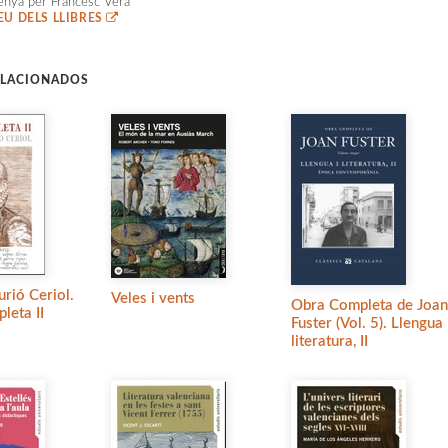
enya per Francesc Vera
EU DELS LLIBRES
ELACIONADOS
urió Ceriol.
Veles i vents
Obra Completa de Joan
leta II
Fuster (Vol. 5). Llengua 
literatura, II