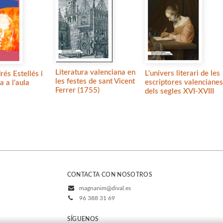
Literatura valenciana en
L'univers literari de les
rés Estellés i
les festes de sant Vicent
escriptores valencianes
ra a l'aula
Ferrer (1755)
dels segles XVI-XVIII
CONTACTA CON NOSOTROS
magnanim@dival.es
96 388 31 69
SÍGUENOS