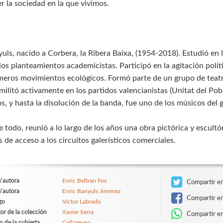
r la sociedad en la que vivimos.
uls, nacido a Corbera, la Ribera Baixa, (1954-2018). Estudió en l
los planteamientos academicistas. Participó en la agitación polí
imeros movimientos ecológicos. Formó parte de un grupo de teatr
militó activamente en los partidos valencianistas (Unitat del Pob
s, y hasta la disolución de la banda, fue uno de los músicos del g
 todo, reunió a lo largo de los años una obra pictórica y escult
s de acceso a los circuitos galerísticos comerciales.
/autora
Enric Beltran Fos
Compartir en
/autora
Enric Banyuls Jiménez
Compartir e
go
Víctor Labrado
tor de la colección
Xavier Serra
Compartir e
o de la cubierta
Collage-no