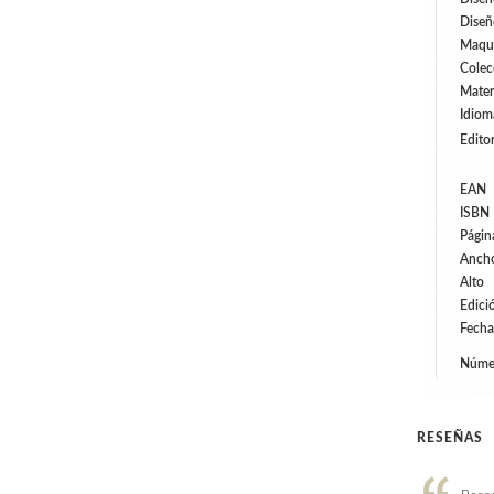
Diseñ
Maqu
Colec
Mater
Idiom
Editor
EAN
ISBN
Págin
Anch
Alto
Edici
Fecha
Númer
RESEÑAS