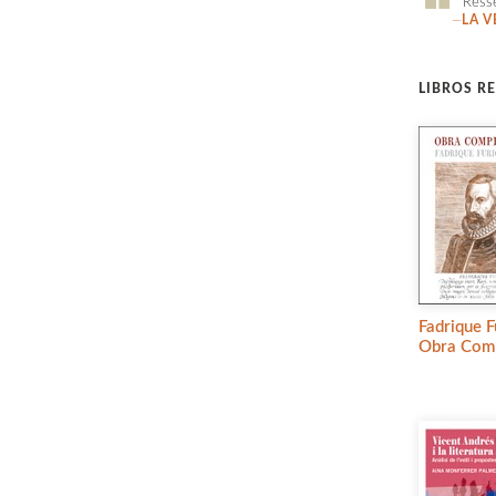
Ress
—
LA V
LIBROS R
Fadrique F
Obra Comp