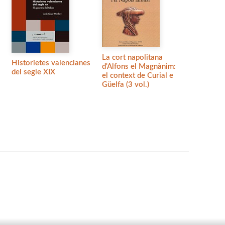
La cort napolitana
Historietes valencianes
d'Alfons el Magnànim:
del segle XIX
el context de Curial e
Güelfa (3 vol.)