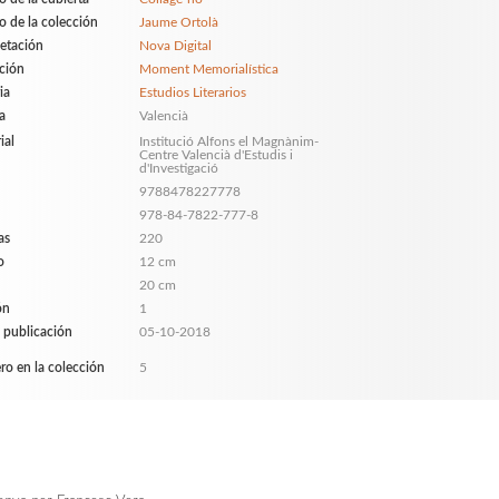
o de la colección
Jaume Ortolà
etación
Nova Digital
ción
Moment Memorialística
ia
Estudios Literarios
a
Valencià
ial
Institució Alfons el Magnànim-
Centre Valencià d'Estudis i
d'Investigació
9788478227778
978-84-7822-777-8
as
220
o
12 cm
20 cm
ón
1
 publicación
05-10-2018
o en la colección
5