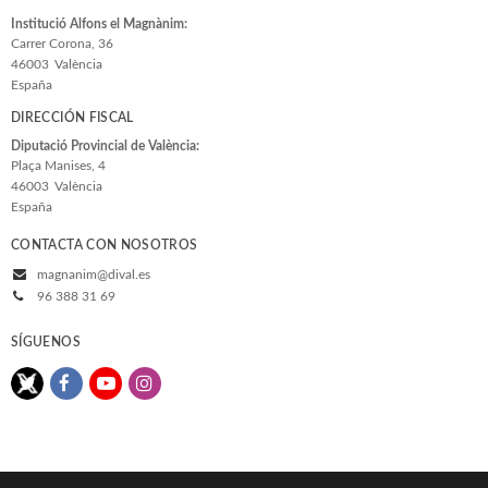
Institució Alfons el Magnànim:
Carrer Corona, 36
46003
València
España
DIRECCIÓN FISCAL
Diputació Provincial de València:
Plaça Manises, 4
46003
València
España
CONTACTA CON NOSOTROS
magnanim@dival.es
96 388 31 69
SÍGUENOS