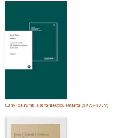
Canvi de rumb. Els fantàstics setanta (1975-1979)