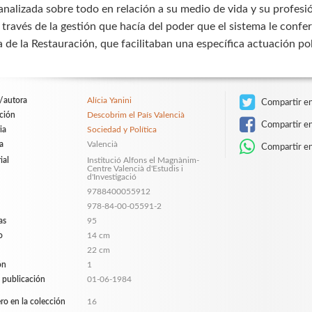
 analizada sobre todo en relación a su medio de vida y su profe
través de la gestión que hacía del poder que el sistema le conferí
 de la Restauración, que facilitaban una específica actuación pol
/autora
Alícia Yanini
Compartir en
ción
Descobrim el País Valencià
Compartir e
ia
Sociedad y Política
a
Valencià
Compartir e
ial
Institució Alfons el Magnànim-
Centre Valencià d'Estudis i
d'Investigació
9788400055912
978-84-00-05591-2
as
95
o
14 cm
22 cm
ón
1
 publicación
01-06-1984
o en la colección
16