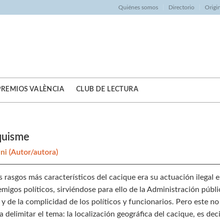
Quiénes somos
Directorio
Origi
PREMIOS VALÈNCIA
CLUB DE LECTURA
iquisme
ini
(Autor/autora)
 rasgos más característicos del cacique era su actuación ilegal 
migos políticos, sirviéndose para ello de la Administración públic
, y de la complicidad de los políticos y funcionarios. Pero este
 delimitar el tema: la localización geográfica del cacique, es dec