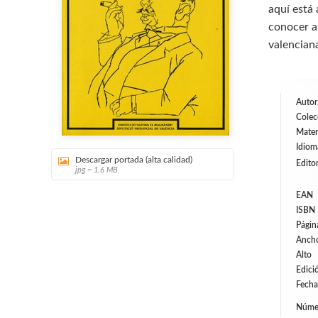
aquí está
conocer a 
valenciana
Autor
Colec
Mater
Idiom
Descargar portada (alta calidad)
Editor
jpg ~ 1.6 MB
EAN
ISBN
Págin
Anch
Alto
Edici
Fecha
Númer