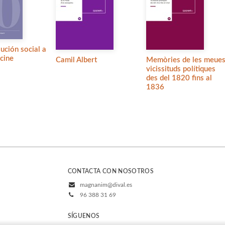
lución social a
 cine
Camil Albert
Memòries de les meue
vicissituds polítiques
des del 1820 fins al
1836
CONTACTA CON NOSOTROS
magnanim@dival.es
96 388 31 69
SÍGUENOS