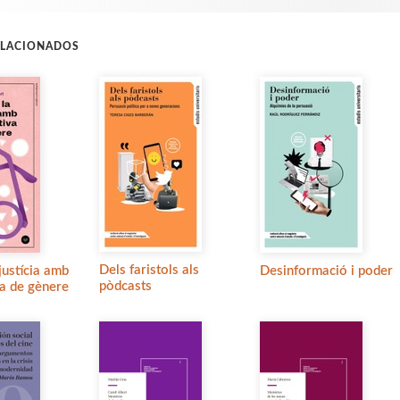
ELACIONADOS
Dels faristols als
 justícia amb
Desinformació i poder
pòdcasts
va de gènere