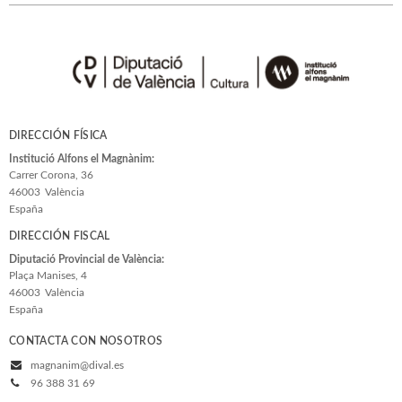
DIRECCIÓN FÍSICA
Institució Alfons el Magnànim:
Carrer Corona, 36
46003
València
España
DIRECCIÓN FISCAL
Diputació Provincial de València:
Plaça Manises, 4
46003
València
España
CONTACTA CON NOSOTROS
magnanim@dival.es
96 388 31 69