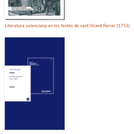
Literatura valenciana en les festes de sant Vicent Ferrer (1755)