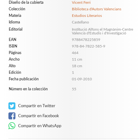
Diseño de la cubierta
Vicent Ferri
Colección
Biblioteca d'Autors Valencians
Materia
Estudios Literarios
Idioma
Castellano
Editorial
Institució Alfons el Magnànim-Centre
Valencià d'Estudis i d'Investigació
EAN
9788478225859
ISBN
978-84-7822-585-9
Páginas
464
Ancho
11 cm
Alto
18 cm
Edición
1
Fecha publicación
01-09-2010
Número en la colección
55
Compartir en Twitter
Compartir en Facebook
Compartir en WhatsApp