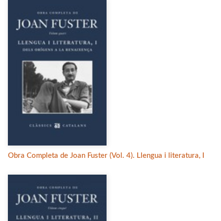
Obra Completa de Joan Fuster (Vol. 4). Llengua i literatura, I