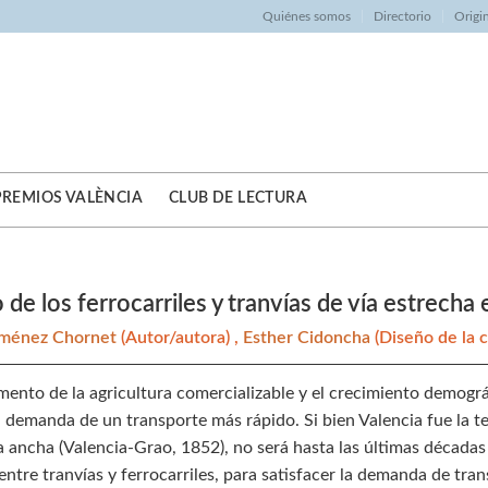
Quiénes somos
Directorio
Origi
PREMIOS VALÈNCIA
CLUB DE LECTURA
io de los ferrocarriles y tranvías de vía estrecha
iménez Chornet
(Autor/autora) ,
Esther Cidoncha
(Diseño de la 
mento de la agricultura comercializable y el crecimiento demográf
a demanda de un transporte más rápido. Si bien Valencia fue la t
a ancha (Valencia-Grao, 1852), no será hasta las últimas décadas
entre tranvías y ferrocarriles, para satisfacer la demanda de tr