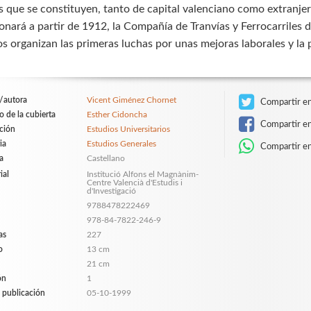
 que se constituyen, tanto de capital valenciano como extranjero,
onará a partir de 1912, la Compañía de Tranvías y Ferrocarriles 
os organizan las primeras luchas por unas mejoras laborales y la p
/autora
Vicent Giménez Chornet
Compartir en
o de la cubierta
Esther Cidoncha
Compartir e
ción
Estudios Universitarios
ia
Estudios Generales
Compartir e
a
Castellano
ial
Institució Alfons el Magnànim-
Centre Valencià d'Estudis i
d'Investigació
9788478222469
978-84-7822-246-9
as
227
o
13 cm
21 cm
ón
1
 publicación
05-10-1999