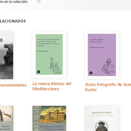
o en la colección
77
ELACIONADOS
La nueva Atenas del
Arxiu fotogràfic de Joa
monumentales
Mediterráneo
Fuster