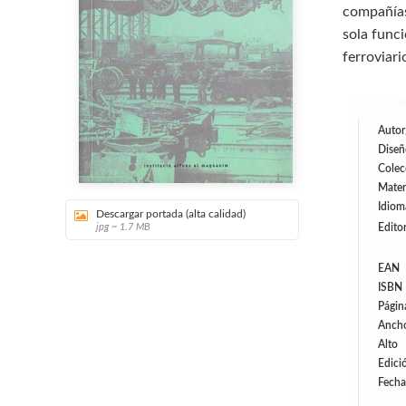
compañías
sola funci
ferroviari
Autor
Diseñ
Colec
Mater
Idiom
Descargar portada (alta calidad)
jpg ~ 1.7 MB
Editor
EAN
ISBN
Págin
Anch
Alto
Edici
Fecha